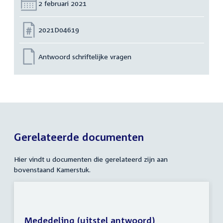
Datum:
2 februari 2021
Nummer:
2021D04619
Antwoord schriftelijke vragen
Gerelateerde documenten
Hier vindt u documenten die gerelateerd zijn aan
bovenstaand Kamerstuk.
Mededeling (uitstel antwoord)