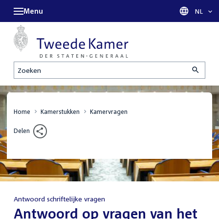
Menu
Taal sel
NL
Zoeken
Home
Kamerstukken
Kamervragen
Delen
Antwoord schriftelijke vragen
:
Antwoord op vragen van het