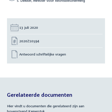
S. Dekker, minister voor Rechtsbescherming
Datum:
13 juli 2020
Nummer:
2020Z10594
Antwoord schriftelijke vragen
Gerelateerde documenten
Hier vindt u documenten die gerelateerd zijn aan
bovenstaand Kamerstuk.