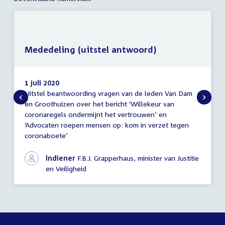
Mededeling (uitstel antwoord)
1 juli 2020
Uitstel beantwoording vragen van de leden Van Dam
Mededeling
en Groothuizen over het bericht ‘Willekeur van
(uitstel
coronaregels ondermijnt het vertrouwen’ en
antwoord)
‘Advocaten roepen mensen op: kom in verzet tegen
coronaboete’
Indiener
F.B.J. Grapperhaus, minister van Justitie
en Veiligheid