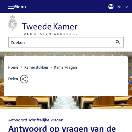
Menu
Taal sel
NL
Zoeken
Home
Kamerstukken
Kamervragen
Delen
Antwoord schriftelijke vragen
:
Antwoord op vragen van de