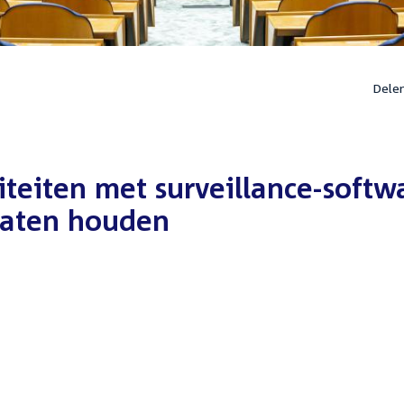
Dele
iteiten met surveillance-softw
 gaten houden