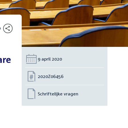
n
are
Datum:
9 april 2020
Nummer:
2020Z06456
Schriftelijke vragen