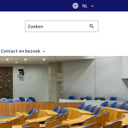
Taal selectie
NL
Zoeken
Contact en bezoek