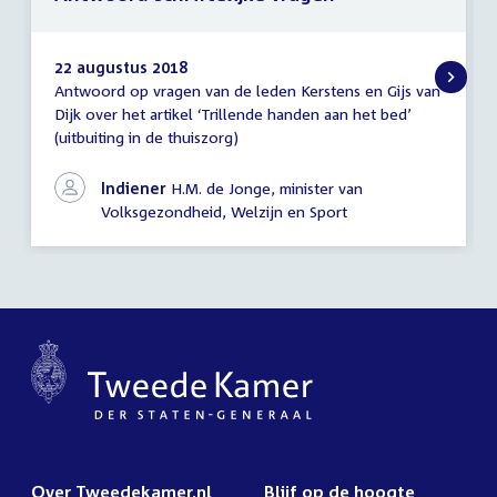
22 augustus 2018
Antwoord op vragen van de leden Kerstens en Gijs van
Antwoord
Dijk over het artikel ‘Trillende handen aan het bed’
schriftelijke
(uitbuiting in de thuiszorg)
vragen
Indiener
H.M. de Jonge, minister van
Volksgezondheid, Welzijn en Sport
Over Tweedekamer.nl
Blijf op de hoogte