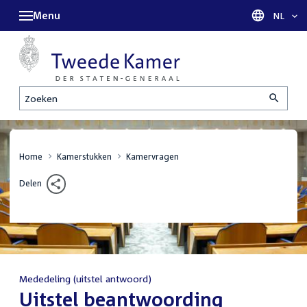
Menu
Taal sel
NL
Zoeken
Home
Kamerstukken
Kamervragen
Delen
Mededeling (uitstel antwoord)
:
Uitstel beantwoording