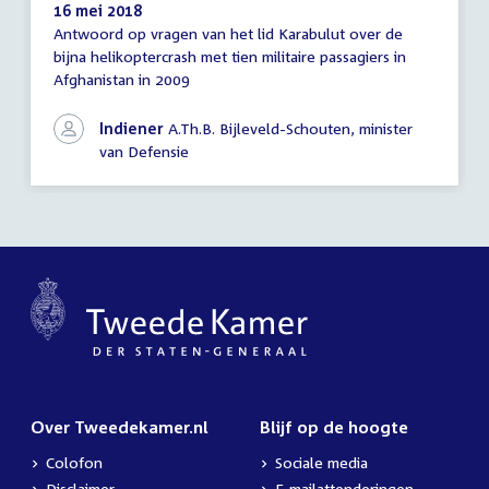
16 mei 2018
Antwoord op vragen van het lid Karabulut over de
Antwoord
bijna helikoptercrash met tien militaire passagiers in
schriftelijke
Afghanistan in 2009
vragen
Indiener
A.Th.B. Bijleveld-Schouten, minister
van Defensie
Over Tweedekamer.nl
Blijf op de hoogte
Colofon
Sociale media
Disclaimer
E-mailattenderingen