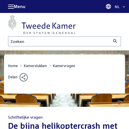
Menu
Taal sel
NL
Zoeken
Home
Kamerstukken
Kamervragen
Delen
Schriftelijke vragen
:
De bijna helikoptercrash met