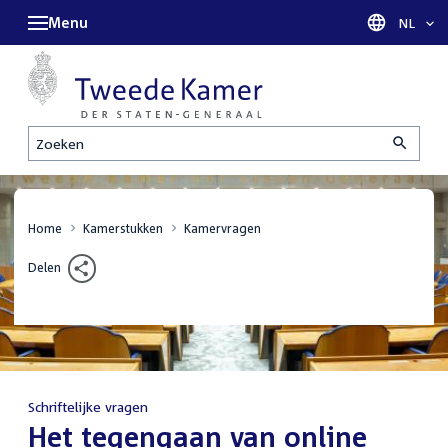
Menu
Taal sel
NL
Zoeken
Home
Kamerstukken
Kamervragen
Delen
Schriftelijke vragen
:
Het tegengaan van online