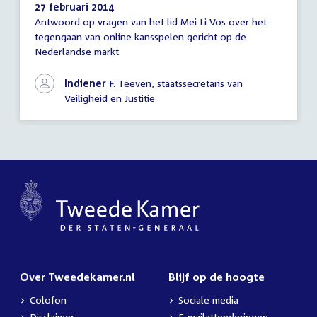
27 februari 2014
Antwoord op vragen van het lid Mei Li Vos over het
Antwoord
tegengaan van online kansspelen gericht op de
schriftelijke
Nederlandse markt
vragen
Indiener
F. Teeven, staatssecretaris van
Veiligheid en Justitie
Over Tweedekamer.nl
Blijf op de hoogte
Colofon
Sociale media
Disclaimer
E-mailattenderingen