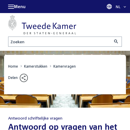
Menu
Taal sel
NL
Zoeken
Home
Kamerstukken
Kamervragen
Delen
Antwoord schriftelijke vragen
:
Antwoord op vragen van het