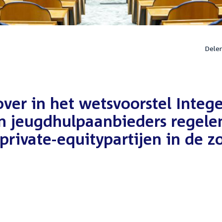
Dele
over in het wetsvoorstel Integ
en jeugdhulpaanbieders regele
private-equitypartijen in de z