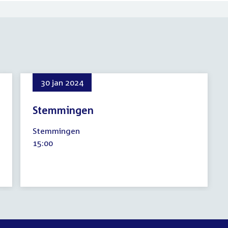
30 jan 2024
Stemmingen
30
Stemmingen
januari
Tijd
15:00
2024
activiteit: