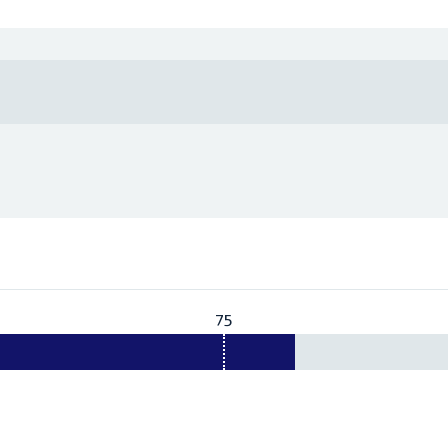
75
Vereist:
75