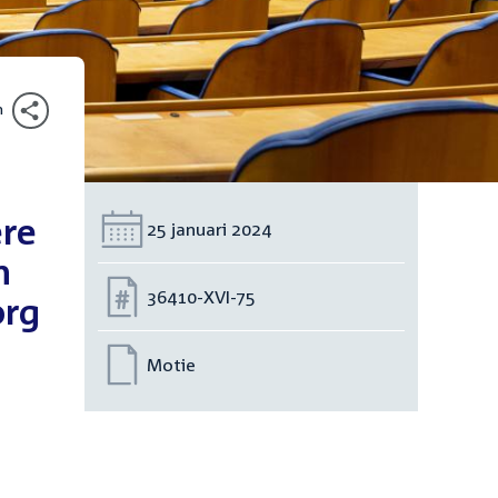
n
ere
Datum:
25 januari 2024
n
Nummer:
36410-XVI-75
org
Motie