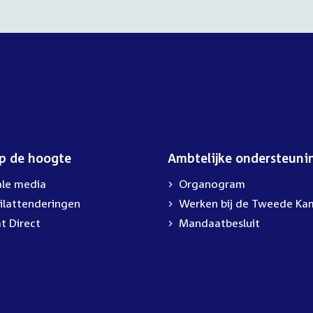
op de hoogte
Ambtelijke ondersteuni
ale media
Organogram
ilattenderingen
External
Werken bij de Tweede Ka
link:
t Direct
Mandaatbesluit