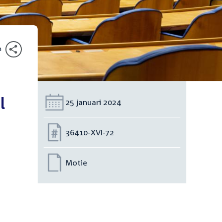
n
l
Datum:
25 januari 2024
Nummer:
36410-XVI-72
Motie