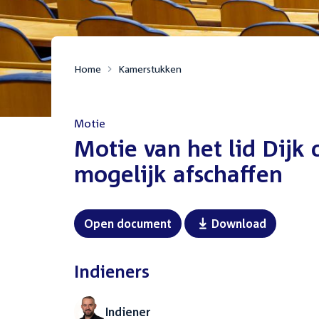
Home
Kamerstukken
Motie
:
Motie van het lid Dijk c
mogelijk afschaffen
Open document
Download
Indieners
Indiener