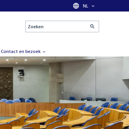
Taal selectie
NL
Zoeken
Contact en bezoek