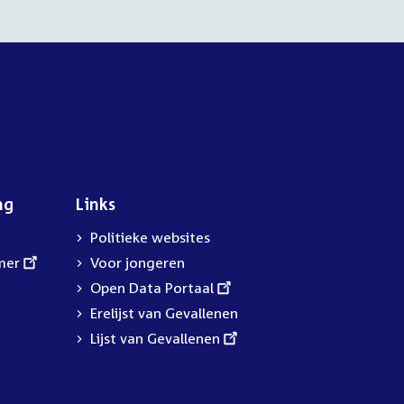
ng
Links
Politieke websites
mer
Voor jongeren
External
Open Data Portaal
link:
Erelijst van Gevallenen
External
Lijst van Gevallenen
link: