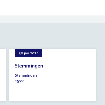
30 jan 2024
Stemmingen
30
Stemmingen
januari
Tijd
15:00
2024
activiteit: