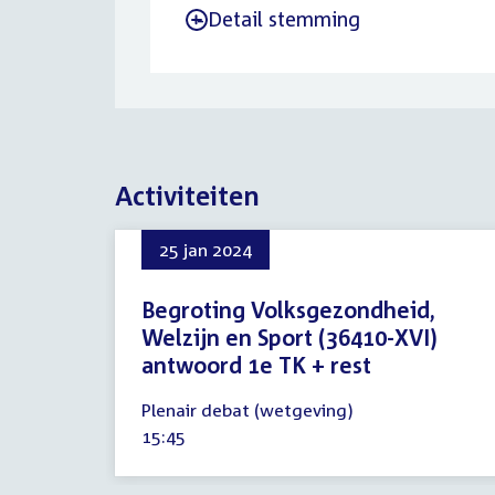
Detail stemming
-
Activiteiten
25 jan 2024
Begroting Volksgezondheid,
Welzijn en Sport (36410-XVI)
antwoord 1e TK + rest
25
Plenair debat (wetgeving)
januari
Tijd
15:45
2024
activiteit: