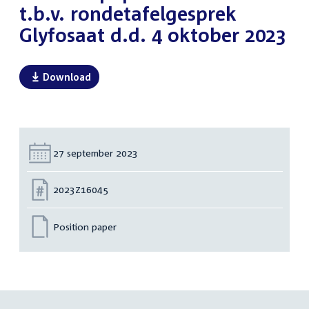
t.b.v. rondetafelgesprek
Glyfosaat d.d. 4 oktober 2023
Download
Datum:
27 september 2023
Nummer:
2023Z16045
Position paper