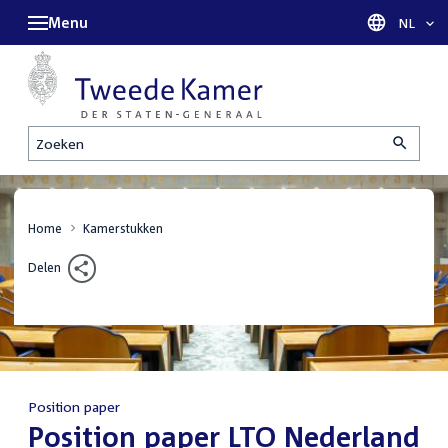
Menu
Taal sel
NL
Zoeken
Home
Kamerstukken
Delen
Position paper
:
Position paper LTO Nederland