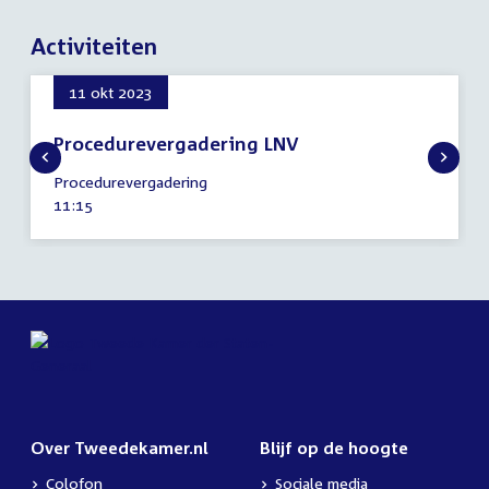
Activiteiten
11 okt 2023
Procedurevergadering LNV
11
Procedurevergadering
oktober
Tijd
11:15
2023
activiteit:
Over Tweedekamer.nl
Blijf op de hoogte
Colofon
Sociale media