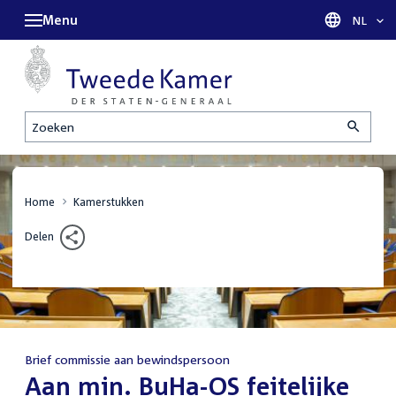
Menu
Taal sel
NL
Zoeken
Home
Kamerstukken
Delen
Brief commissie aan bewindspersoon
:
Aan min. BuHa-OS feitelijke