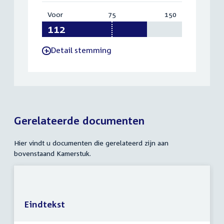
Voor
:
75
Vereist:
150
Totaal:
112
75
150
Detail stemming
-
Gerelateerde documenten
Hier vindt u documenten die gerelateerd zijn aan
bovenstaand Kamerstuk.
Eindtekst