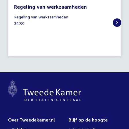
Regeling van werkzaamheden
20
Regeling van werkzaamheden
september
Tijd
14:30
2023
activiteit:
Over Tweedekamer.nl
Blijf op de hoogte