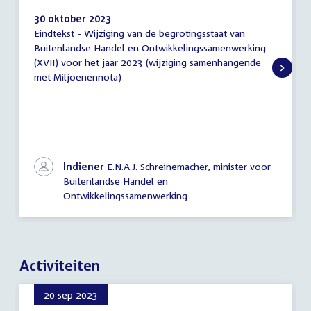
30 oktober 2023
Eindtekst - Wijziging van de begrotingsstaat van
Eindtekst
Buitenlandse Handel en Ontwikkelingssamenwerking
(XVII) voor het jaar 2023 (wijziging samenhangende
met Miljoenennota)
Indiener
E.N.A.J. Schreinemacher, minister voor
Buitenlandse Handel en
Ontwikkelingssamenwerking
Activiteiten
20 sep 2023