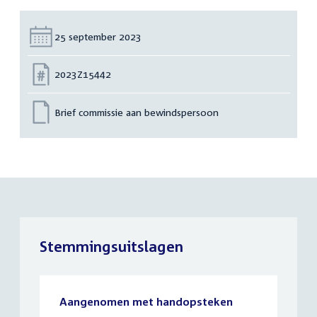
Datum:
25 september 2023
Nummer:
2023Z15442
Brief commissie aan bewindspersoon
Stemmingsuitslagen
Aangenomen met handopsteken