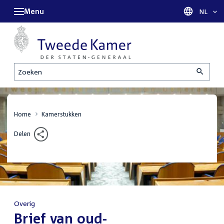
Menu
Taal sel
NL
Zoeken
Home
Kamerstukken
Delen
Overig
:
Brief van oud-