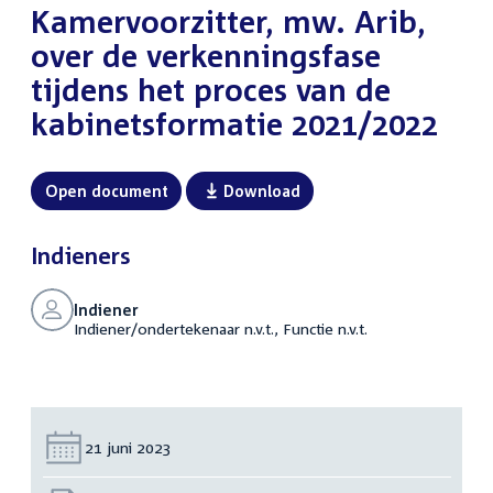
Kamervoorzitter, mw. Arib,
over de verkenningsfase
tijdens het proces van de
kabinetsformatie 2021/2022
Open document
Download
Indieners
Indiener
Indiener/ondertekenaar n.v.t., Functie n.v.t.
Datum:
21 juni 2023