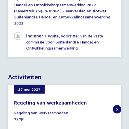
Lijst
Handel en Ontwikkelingssamenwerking 2022
van
(Kamerstuk 36360-XVII-1) - Jaarverslag en slotwet
vragen
Buitenlandse Handel en Ontwikkelingssamenwerking
2022
Indiener
J. Wuite, voorzitter van de vaste
commissie voor Buitenlandse Handel en
Ontwikkelingssamenwerking
Activiteiten
17 mei 2023
Regeling van werkzaamheden
17
Regeling van werkzaamheden
mei
Tijd
13:50
2023
activiteit: