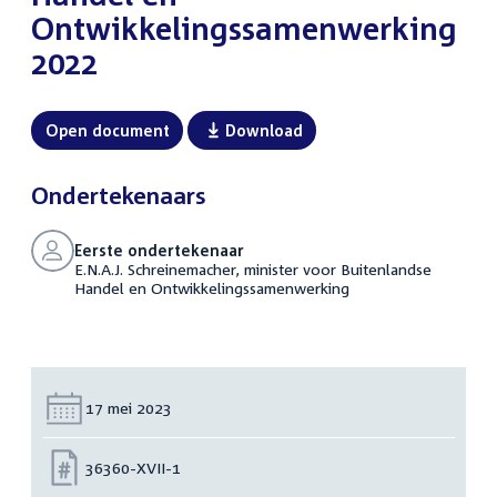
Ontwikkelingssamenwerking
2022
Open document
Download
Ondertekenaars
Eerste ondertekenaar
E.N.A.J. Schreinemacher, minister voor Buitenlandse
Handel en Ontwikkelingssamenwerking
Datum:
17 mei 2023
Nummer:
36360-XVII-1