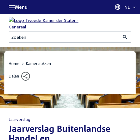
Menu
Taal sel
NL
Zoeken
Home
Kamerstukken
Delen
Jaarverslag
:
Jaarverslag Buitenlandse
Handel en