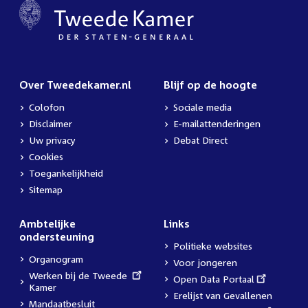
Over Tweedekamer.nl
Blijf op de hoogte
Colofon
Sociale media
Disclaimer
E-mailattenderingen
Uw privacy
Debat Direct
Cookies
Toegankelijkheid
Sitemap
Ambtelijke
Links
ondersteuning
Politieke websites
Organogram
Voor jongeren
External
Werken bij de Tweede
External
Open Data Portaal
link:
Kamer
link:
Erelijst van Gevallenen
Mandaatbesluit