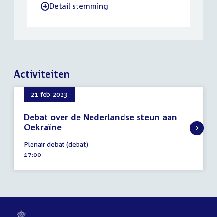
Detail stemming
-
Activiteiten
21 feb 2023
Debat over de Nederlandse steun aan
Oekraïne
21
Plenair debat (debat)
februari
Tijd
17:00
2023
activiteit: