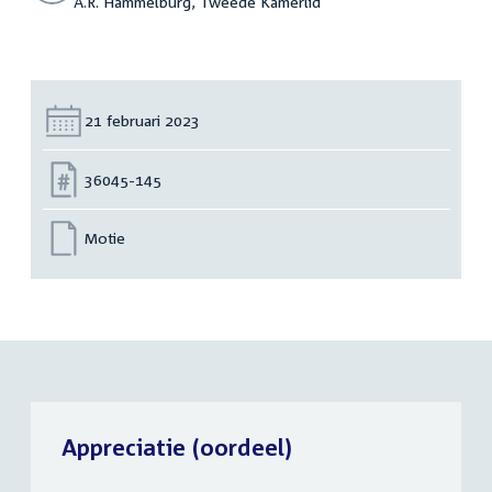
A.R. Hammelburg, Tweede Kamerlid
Datum:
21 februari 2023
Nummer:
36045-145
Motie
Appreciatie (oordeel)