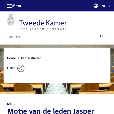
Menu
Taal sel
NL
Zoeken
Home
Kamerstukken
Delen
Motie
:
Motie van de leden Jasper