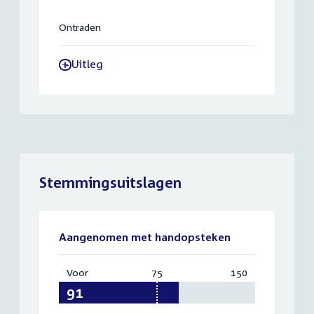
Ontraden
Uitleg
-
Stemmingsuitslagen
Aangenomen met handopsteken
Voor
:
75
Vereist:
150
Totaal:
91
75
150