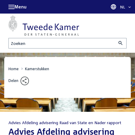
Menu
Taal sel
NL
Zoeken
Home
Kamerstukken
Delen
Advies Afdeling advisering Raad van State en Nader rapport
:
Advies Afdeling advisering