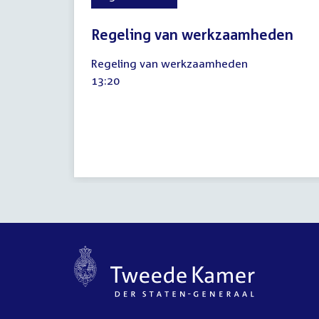
Regeling van werkzaamheden
19
Regeling van werkzaamheden
mei
Tijd
13:20
2022
activiteit: