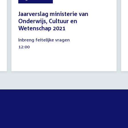
Jaarverslag ministerie van
Onderwijs, Cultuur en
Wetenschap 2021
25
Inbreng feitelijke vragen
mei
Tijd
12:00
2022
activiteit: