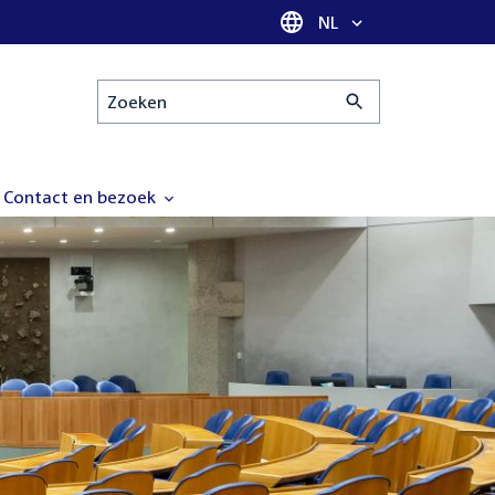
Taal selectie
NL
Zoeken
Contact en bezoek