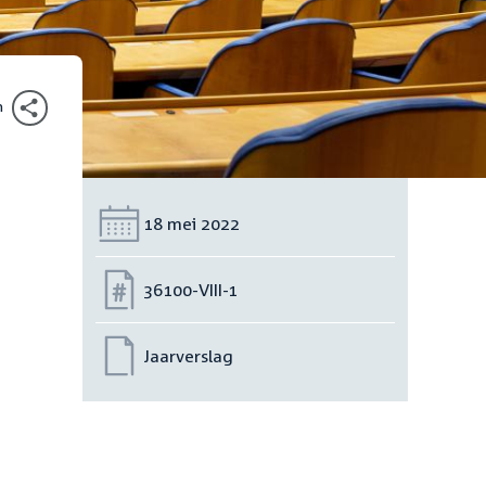
n
Datum:
18 mei 2022
Nummer:
36100-VIII-1
Jaarverslag