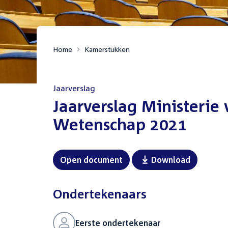
Home
Kamerstukken
Jaarverslag
:
Jaarverslag Ministerie
Wetenschap 2021
Open document
Download
Ondertekenaars
Eerste ondertekenaar