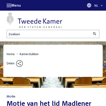
Menu
Taal sel
NL
Zoeken
Home
Kamerstukken
Delen
Motie
:
Motie van het lid Madlener