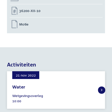
Nummer:
36200-XII-10
Motie
Activiteiten
21 nov 2022
Water
21
Wetgevingsoverleg
november
Tijd
10:00
2022
activiteit: