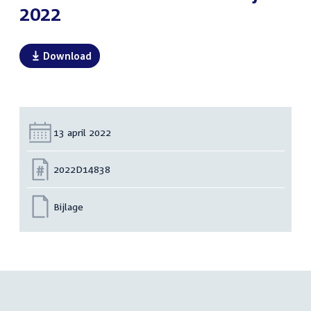
2022
Download
Datum:
13 april 2022
Nummer:
2022D14838
Bijlage