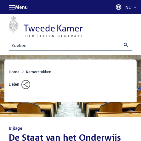
Menu
Taal sel
NL
Zoeken
Home
Kamerstukken
Delen
Bijlage
:
De Staat van het Onderwijs