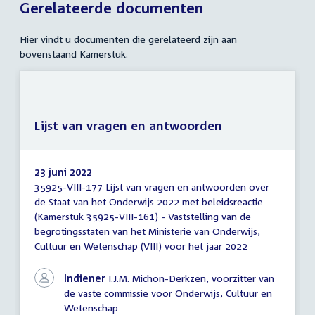
Gerelateerde documenten
Hier vindt u documenten die gerelateerd zijn aan
bovenstaand Kamerstuk.
Lijst van vragen en antwoorden
23 juni 2022
35925-VIII-177 Lijst van vragen en antwoorden over
Lijst
de Staat van het Onderwijs 2022 met beleidsreactie
van
(Kamerstuk 35925-VIII-161) - Vaststelling van de
vragen
en
begrotingsstaten van het Ministerie van Onderwijs,
antwoorden
Cultuur en Wetenschap (VIII) voor het jaar 2022
Indiener
I.J.M. Michon-Derkzen, voorzitter van
de vaste commissie voor Onderwijs, Cultuur en
Wetenschap