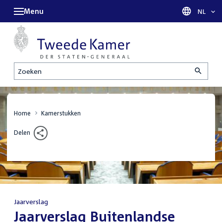
Menu
Taal sel
NL
Zoeken
Home
Kamerstukken
Delen
Jaarverslag
:
Jaarverslag Buitenlandse