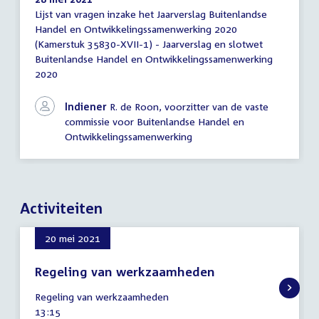
Lijst van vragen inzake het Jaarverslag Buitenlandse
Lijst
Handel en Ontwikkelingssamenwerking 2020
van
(Kamerstuk 35830-XVII-1) - Jaarverslag en slotwet
vragen
Buitenlandse Handel en Ontwikkelingssamenwerking
2020
Indiener
R. de Roon, voorzitter van de vaste
commissie voor Buitenlandse Handel en
Ontwikkelingssamenwerking
Activiteiten
20 mei 2021
Regeling van werkzaamheden
20
Regeling van werkzaamheden
mei
Tijd
13:15
2021