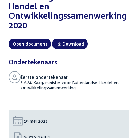
Handel en
Ontwikkelingssamenwerking
2020
Open document
Download
Ondertekenaars
Eerste ondertekenaar
S.A.M. Kaag, minister voor Buitenlandse Handel en
Ontwikkelingssamenwerking
Datum:
19 mei 2021
Nummer:
35830-XVII-1