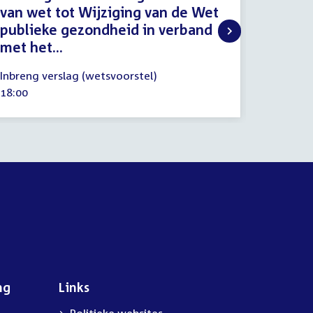
van wet tot Wijziging van de Wet
van de
publieke gezondheid in verband
in ver
met het...
tijdeli
28
6
Inbreng verslag (wetsvoorstel)
Wetgevi
april
mei
Tijd
18:00
Tijd
10:30
2021
2021
activiteit:
activitei
ng
Links