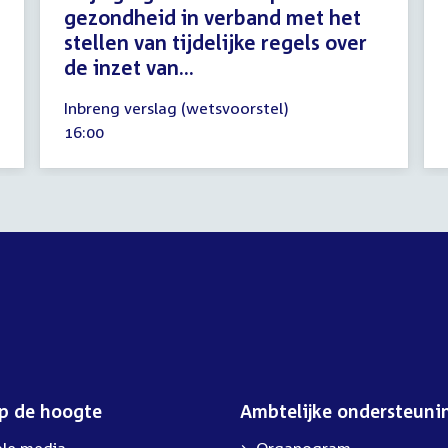
gezondheid in verband met het
stellen van tijdelijke regels over
de inzet van...
21
Inbreng verslag (wetsvoorstel)
april
Tijd
16:00
2021
activiteit:
op de hoogte
Ambtelijke ondersteuni