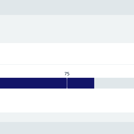
75
Vereist:
75