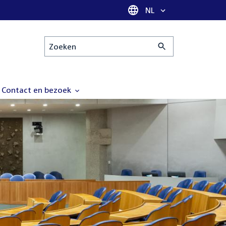
Taal selectie
NL
Zoeken
Contact en bezoek