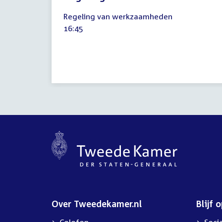
20
Regeling van werkzaamheden
april
Tijd
16:45
2021
activiteit:
Over Tweedekamer.nl
Blijf 