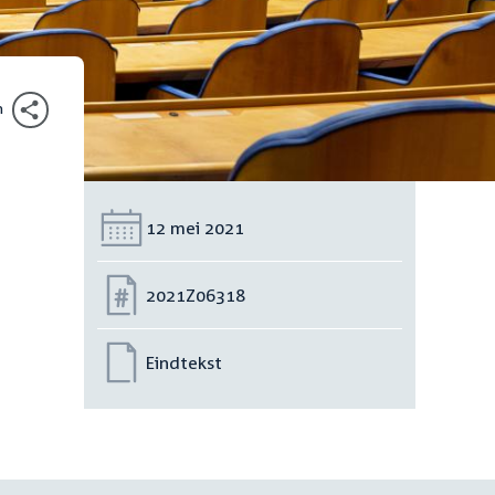
n
Datum:
12 mei 2021
Nummer:
2021Z06318
Eindtekst