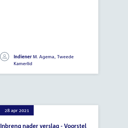
covid-19
Indiener
M. Agema, Tweede
In
Kamerlid
Vo
28 apr 2021
6 mei 
Inbreng nader verslag - Voorstel
Voorst