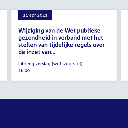
21 apr 2021
Wijziging van de Wet publieke
gezondheid in verband met het
stellen van tijdelijke regels over
de inzet van...
21
Inbreng verslag (wetsvoorstel)
april
Tijd
16:00
2021
activiteit: