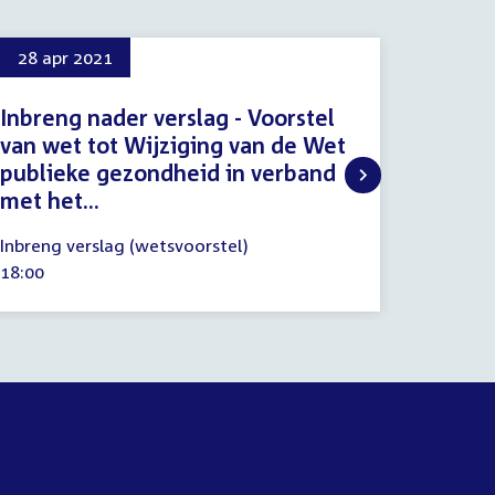
28 apr 2021
6 mei 
Inbreng nader verslag - Voorstel
Voorst
van wet tot Wijziging van de Wet
van de
publieke gezondheid in verband
in ver
met het...
tijdeli
28
6
Inbreng verslag (wetsvoorstel)
Wetgevi
april
mei
Tijd
18:00
Tijd
10:30
2021
2021
activiteit:
activitei