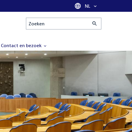
Taal selectie
NL
Zoeken
Contact en bezoek