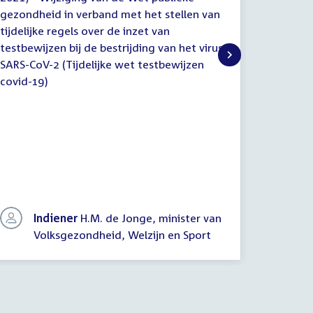
tekst
n.a.v.
gezondheid in verband met het stellen van
gezondhe
het
tijdelijke regels over de inzet van
(nader
tijdelijk
nader/e
testbewijzen bij de bestrijding van het virus
testbewij
verslag
SARS-CoV-2 (Tijdelijke wet testbewijzen
SARS-CoV
covid-19)
covid-19
Indiener
H.M. de Jonge, minister van
In
Volksgezondheid, Welzijn en Sport
Vo