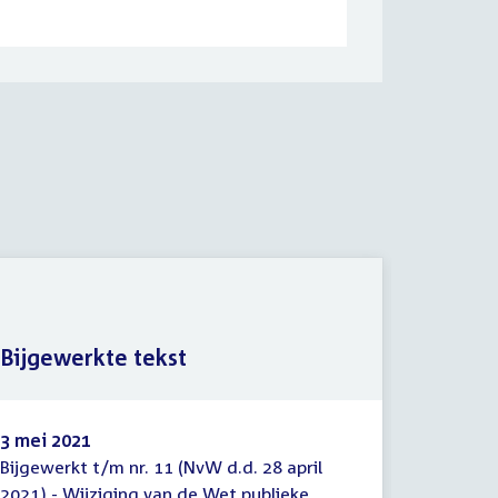
Nota n
Bijgewerkte tekst
nader/
3 mei 2021
23 april
Bijgewerkt t/m nr. 11 (NvW d.d. 28 april
35807-10
Bijgewerkte
Nota
2021) - Wijziging van de Wet publieke
verslag 