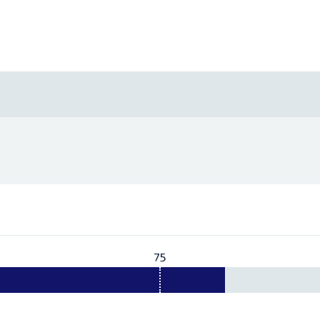
75
Vereist:
75