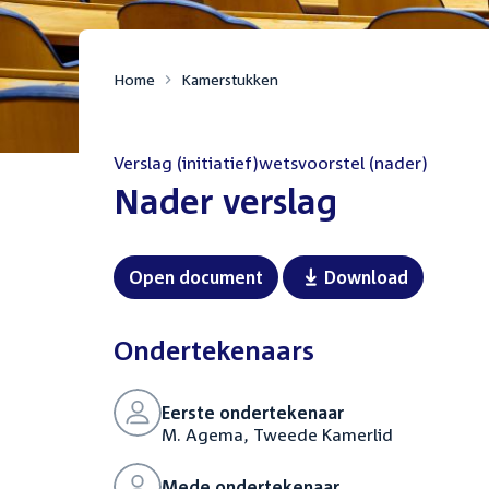
Home
Kamerstukken
Verslag (initiatief)wetsvoorstel (nader)
:
Nader verslag
Open document
Download
Ondertekenaars
Eerste ondertekenaar
M. Agema, Tweede Kamerlid
Mede ondertekenaar