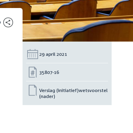
n
Datum:
29 april 2021
Nummer:
35807-16
Verslag (initiatief)wetsvoorstel
(nader)