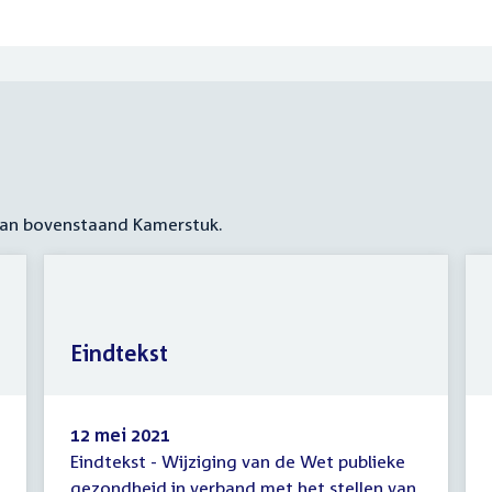
 aan bovenstaand Kamerstuk.
Eindtekst
12 mei 2021
Eindtekst - Wijziging van de Wet publieke
Eindtekst
gezondheid in verband met het stellen van