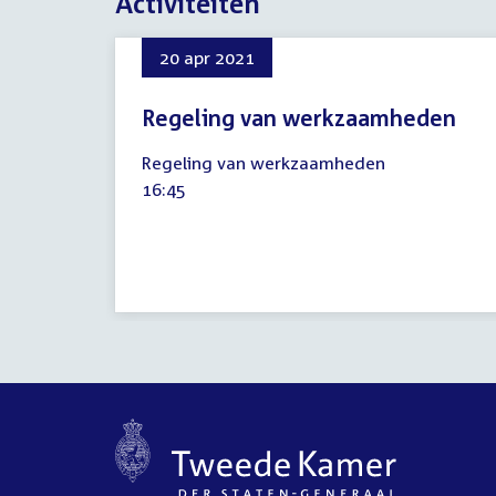
Activiteiten
20 apr 2021
Regeling van werkzaamheden
20
Regeling van werkzaamheden
april
Tijd
16:45
2021
activiteit: