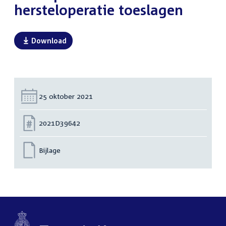
hersteloperatie toeslagen
Download
Datum:
25 oktober 2021
Nummer:
2021D39642
Bijlage