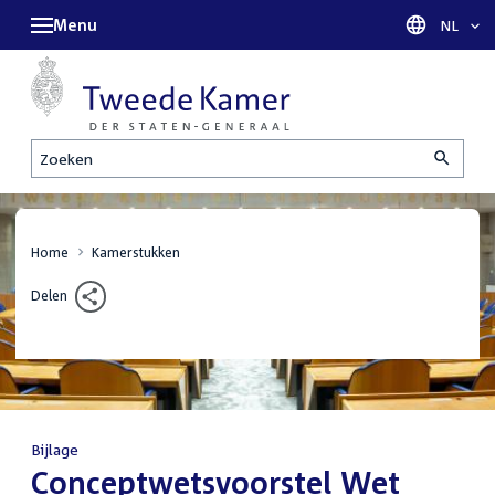
Menu
Taal sel
NL
Zoeken
Home
Kamerstukken
Delen
Bijlage
:
Conceptwetsvoorstel Wet