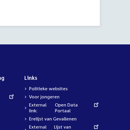
8 oktobe
Inbreng 
Tijd acti
ng
Links
Politieke websites
Voor jongeren
External
Open Data
link:
Portaal
Erelijst van Gevallenen
External
Lijst van