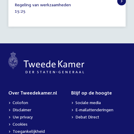
20
Regeling van werkzaamheden
mei
Tijd
15:25
2020
activiteit:
Over Tweedekamer.nl
Blijf op de hoogte
Colofon
Sociale media
Disclaimer
E-mailattenderingen
Uw privacy
Debat Direct
Cookies
Toegankelijkheid