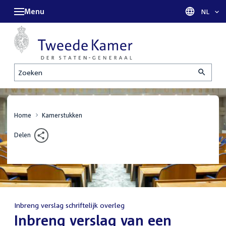
Menu
Taal sel
NL
Zoeken
Home
Kamerstukken
Delen
Inbreng verslag schriftelijk overleg
:
Inbreng verslag van een