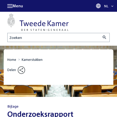
Menu
Taal sel
NL
Zoeken
Home
Kamerstukken
Delen
Bijlage
:
Onderzoeksrapport