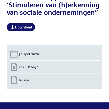
‘Stimuleren van (h)erkenning
van sociale ondernemingen”
Download
Datum:
30 april 2020
Nummer:
2020D16634
Bijlage