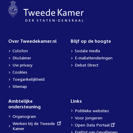
Over Tweedekamer.nl
Blijf op de hoogte
Colofon
Sociale media
Disclaimer
E-mailattenderingen
Uw privacy
Debat Direct
Cookies
Toegankelijkheid
Sitemap
Ambtelijke
Links
ondersteuning
Politieke websites
Organogram
Voor jongeren
External
Werken bij de Tweede
External
Open Data Portaal
link:
Kamer
link:
Erelijst van Gevallenen