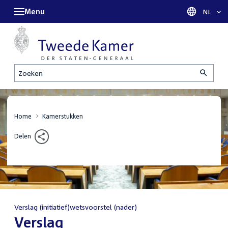
Menu
Taal sel
NL
Zoeken
Home
Kamerstukken
Delen
Verslag (initiatief)wetsvoorstel (nader)
:
Verslag