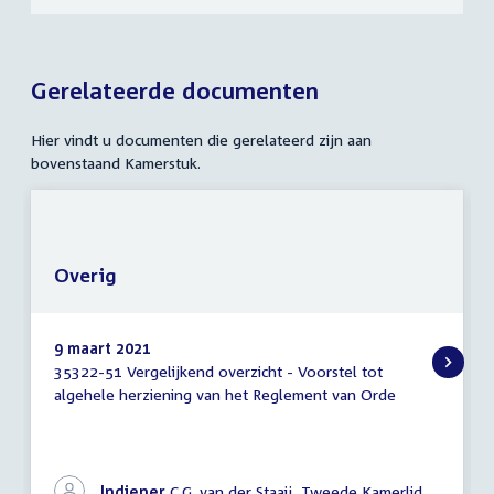
Gerelateerde documenten
Hier vindt u documenten die gerelateerd zijn aan
bovenstaand Kamerstuk.
Overig
9 maart 2021
35322-51 Vergelijkend overzicht - Voorstel tot
Overig
algehele herziening van het Reglement van Orde
Indiener
C.G. van der Staaij, Tweede Kamerlid