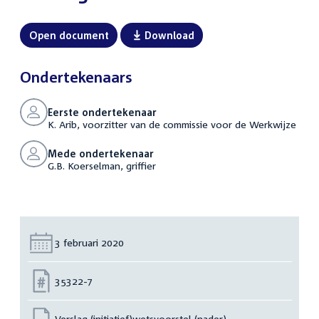
Open document
Download
Ondertekenaars
Eerste ondertekenaar
K. Arib, voorzitter van de commissie voor de Werkwijze
Mede ondertekenaar
G.B. Koerselman, griffier
Datum:
3 februari 2020
Nummer:
35322-7
Verslag (initiatief)wetsvoorstel (nader)