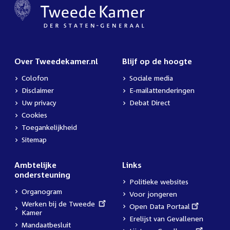
Over Tweedekamer.nl
Blijf op de hoogte
Colofon
Sociale media
Disclaimer
E-mailattenderingen
Uw privacy
Debat Direct
Cookies
Toegankelijkheid
Sitemap
Ambtelijke
Links
ondersteuning
Politieke websites
Organogram
Voor jongeren
External
Werken bij de Tweede
External
Open Data Portaal
link:
Kamer
link:
Erelijst van Gevallenen
Mandaatbesluit