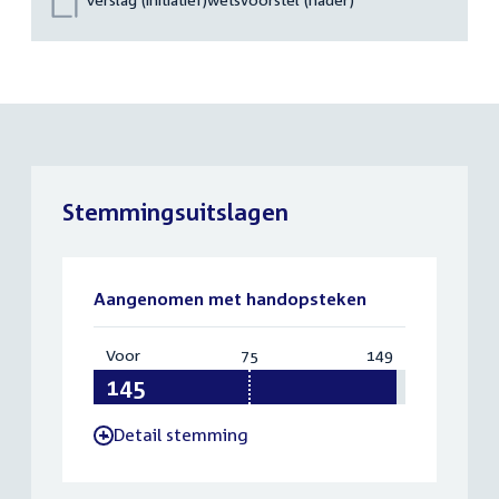
Stemmingsuitslagen
Aangenomen met handopsteken
Voor
:
75
Vereist:
149
Totaal:
145
75
149
Detail stemming
-