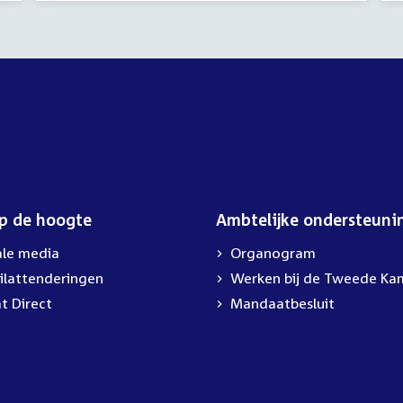
op de hoogte
Ambtelijke ondersteuni
ale media
Organogram
ilattenderingen
External
Werken bij de Tweede Ka
link:
t Direct
Mandaatbesluit