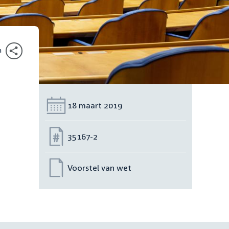
n
Datum:
18 maart 2019
Nummer:
35167-2
Voorstel van wet