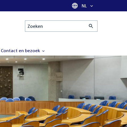
Taal selectie
NL
Zoeken
Contact en bezoek