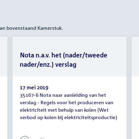
 aan bovenstaand Kamerstuk.
Nota n.a.v. het (nader/tweede
nader/enz.) verslag
17 mei 2019
35167-6 Nota naar aanleiding van het
Nota
verslag - Regels voor het produceren van
n.a.v.
elektriciteit met behulp van kolen (Wet
het
(nader/tweede
verbod op kolen bij elektriciteitsproductie)
nader/enz.)
verslag