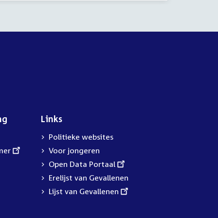
ng
Links
Politieke websites
mer
Voor jongeren
External
Open Data Portaal
link:
Erelijst van Gevallenen
External
Lijst van Gevallenen
link: