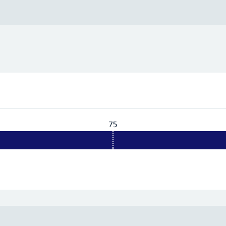
75
Vereist:
75