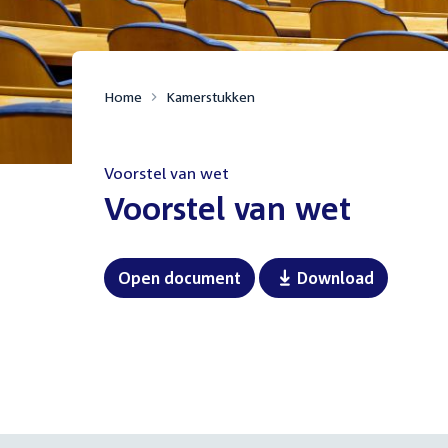
Home
Kamerstukken
Voorstel van wet
:
Voorstel van wet
Open document
Download