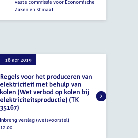
vaste commissie voor Economische
In
Zaken en Klimaat
E
18 apr 2019
4 jun 
Regels voor het produceren van
Proced
elektriciteit met behulp van
4
Procedu
kolen (Wet verbod op kolen bij
juni
Tijd
16:30
elektriciteitsproductie) (TK
2019
activitei
35167)
18
Inbreng verslag (wetsvoorstel)
april
Tijd
12:00
2019
activiteit: