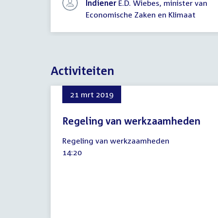
Indiener
E.D. Wiebes, minister van
Economische Zaken en Klimaat
Activiteiten
21 mrt 2019
Regeling van werkzaamheden
21
Regeling van werkzaamheden
maart
Tijd
14:20
2019
activiteit: