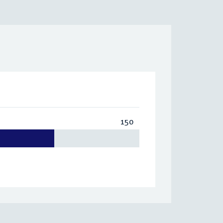
150
Totaal:
150