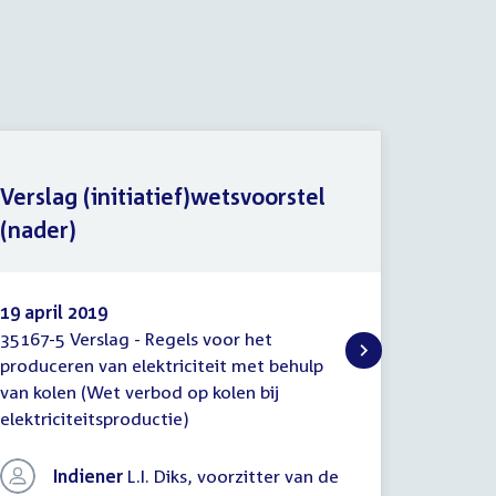
Verslag (initiatief)wetsvoorstel
(nader)
Wetsvo
19 april 2019
18 maar
35167-5 Verslag - Regels voor het
35167 Re
Verslag
Wetsvo
produceren van elektriciteit met behulp
elektric
(initiatief)wetsvoorstel
regerin
van kolen (Wet verbod op kolen bij
verbod o
(nader)
elektriciteitsproductie)
Indiener
L.I. Diks, voorzitter van de