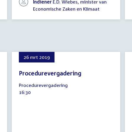
Indiener
E.D. Wiebes, minister van
Economische Zaken en Klimaat
26 mrt 2019
Procedurevergadering
26
Procedurevergadering
maart
Tijd
16:30
2019
activiteit: