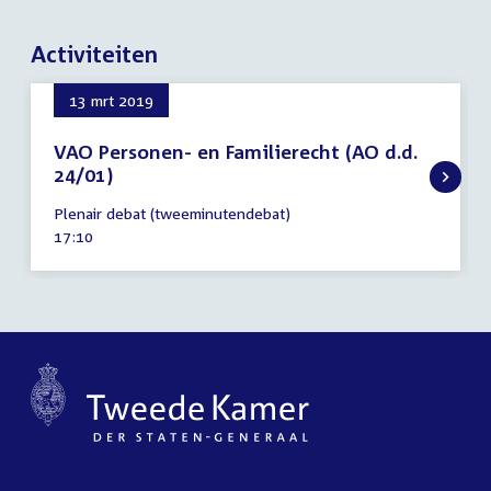
Activiteiten
13 mrt 2019
VAO Personen- en Familierecht (AO d.d.
24/01)
13
Plenair debat (tweeminutendebat)
maart
Tijd
17:10
2019
activiteit: