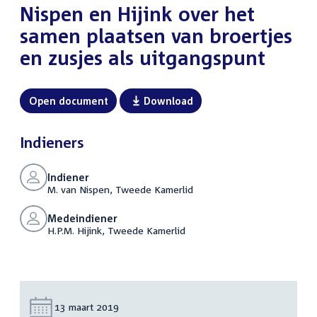
Nispen en Hijink over het
samen plaatsen van broertjes
en zusjes als uitgangspunt
Open document
Download
Indieners
Indiener
M. van Nispen, Tweede Kamerlid
Medeindiener
H.P.M. Hijink, Tweede Kamerlid
Datum:
13 maart 2019