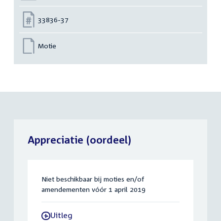
Nummer:
33836-37
Motie
Appreciatie (oordeel)
Niet beschikbaar bij moties en/of
amendementen vóór 1 april 2019
Uitleg
-