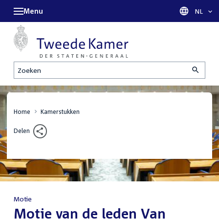
Menu
Taal sel
NL
Zoeken
Home
Kamerstukken
Delen
Motie
:
Motie van de leden Van