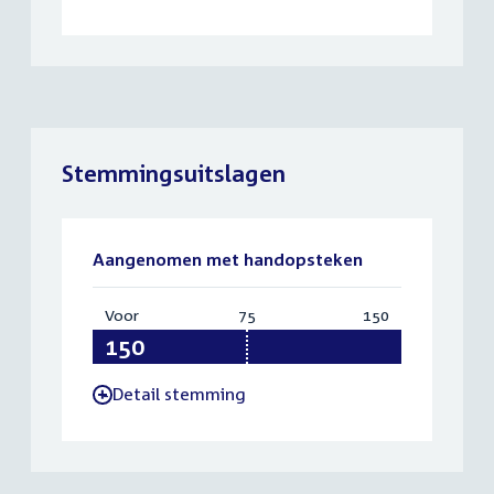
Stemmingsuitslagen
Aangenomen met handopsteken
Voor
:
75
Vereist:
150
Totaal:
150
75
150
Detail stemming
-