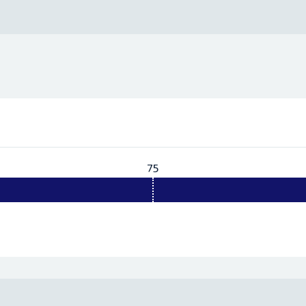
75
Vereist:
75