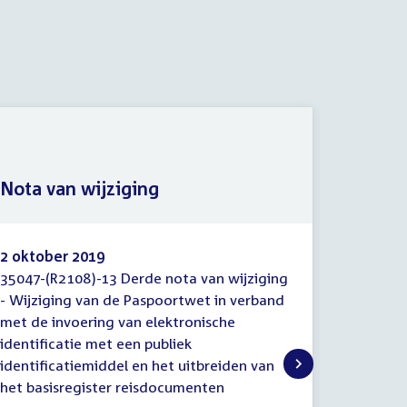
Nota n
Nota van wijziging
nader/
2 oktober 2019
12 juli 2
35047-(R2108)-13 Derde nota van wijziging
35047-(R
Nota
Nota
- Wijziging van de Paspoortwet in verband
het vers
van
n.a.v.
met de invoering van elektronische
- Wijzig
wijziging
het
identificatie met een publiek
(nader
met de i
nader/e
identificatiemiddel en het uitbreiden van
identifi
verslag
het basisregister reisdocumenten
identifi