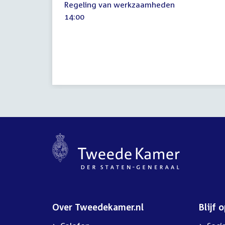
Regeling van werkzaamheden
oktober
Tijd
14:00
2018
activiteit:
Over Tweedekamer.nl
Blijf 