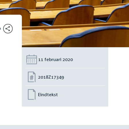
n
Datum:
11 februari 2020
Nummer:
2018Z17349
Eindtekst