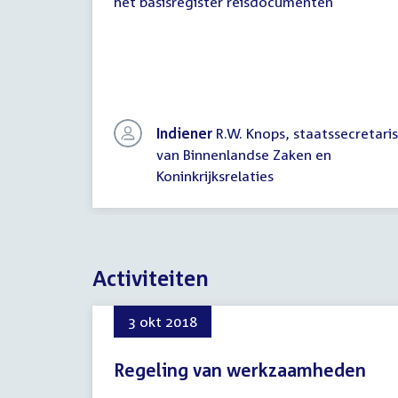
het basisregister reisdocumenten
Indiener
R.W. Knops, staatssecretaris
van Binnenlandse Zaken en
Koninkrijksrelaties
Activiteiten
3 okt 2018
Regeling van werkzaamheden
3