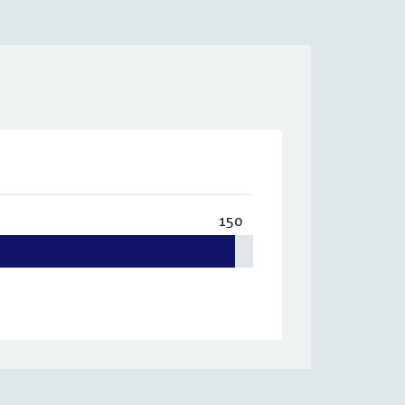
150
Totaal:
150