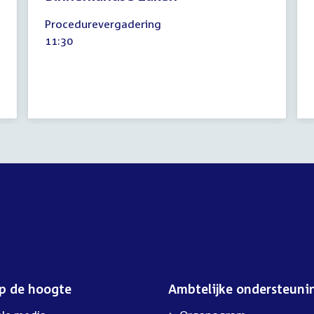
11
Procedurevergadering
oktober
Tijd
11:30
2018
activiteit:
op de hoogte
Ambtelijke ondersteuni