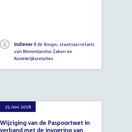
het basi
Indiener
R.W. Knops, staatssecretaris
In
van Binnenlandse Zaken en
va
Koninkrijksrelaties
Ko
15 nov 2018
20 jun
Wijziging van de Paspoortwet in
Proced
verband met de invoering van
20