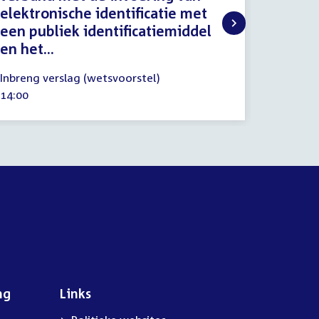
Procedu
elektronische identificatie met
juni
Tijd
11:30
een publiek identificatiemiddel
2019
activitei
en het...
15
Inbreng verslag (wetsvoorstel)
november
Tijd
14:00
2018
activiteit:
ng
Links