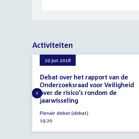
Activiteiten
20 jun 2018
Debat over het rapport van de
Onderzoeksraad voor Veiligheid
over de risico’s rondom de
jaarwisseling
20
Plenair debat (debat)
juni
Tijd
19:20
2018
activiteit: