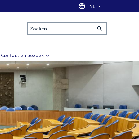
Taal selectie
NL
Zoeken
Contact en bezoek