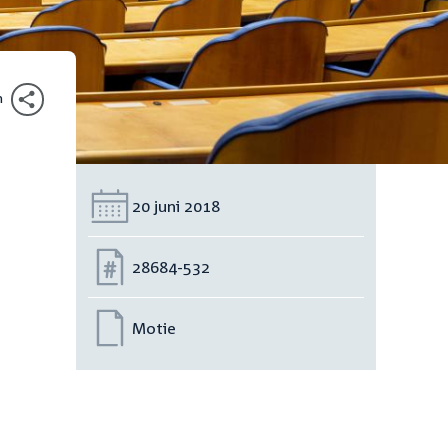
n
Datum:
20 juni 2018
Nummer:
28684-532
Motie