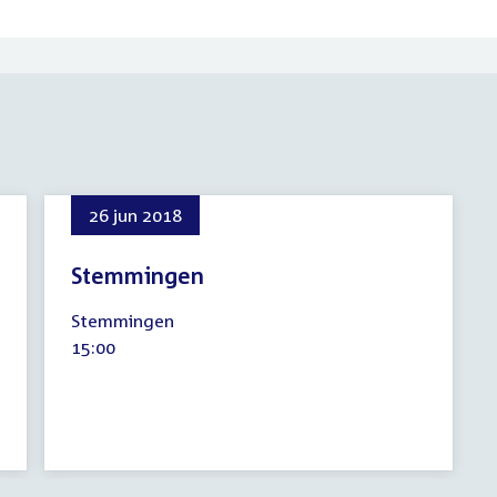
26 jun 2018
Stemmingen
26
Stemmingen
juni
Tijd
15:00
2018
activiteit: