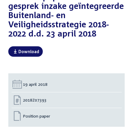
gesprek inzake geïntegreerde
Buitenland- en
Veiligheidsstrategie 2018-
2022 d.d. 23 april 2018
Download
Datum:
19 april 2018
Nummer:
2018Z07393
Position paper