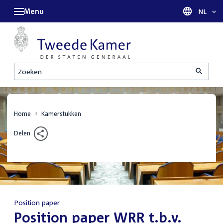
Menu
Taal sel
NL
Zoeken
Home
Kamerstukken
Delen
Position paper
:
Position paper WRR t.b.v.