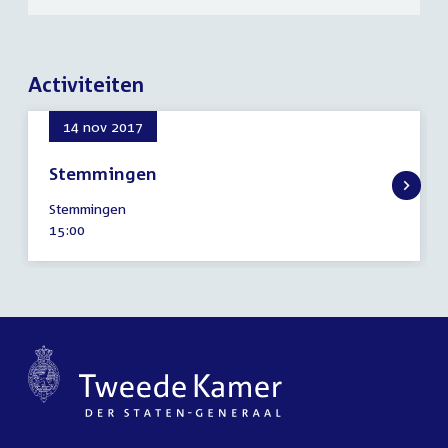
Activiteiten
14 nov 2017
Stemmingen
14
Stemmingen
november
Tijd
15:00
2017
activiteit: