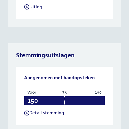
Uitleg
-
Stemmingsuitslagen
Aangenomen met handopsteken
Voor
:
75
Vereist:
150
Totaal:
150
75
150
Detail stemming
-