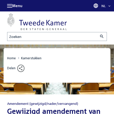
Menu
Taal sel
NL
Zoeken
Home
Kamerstukken
Delen
Amendement (gewijzigd/nader/vervangend)
:
Gewijzigd amendement van