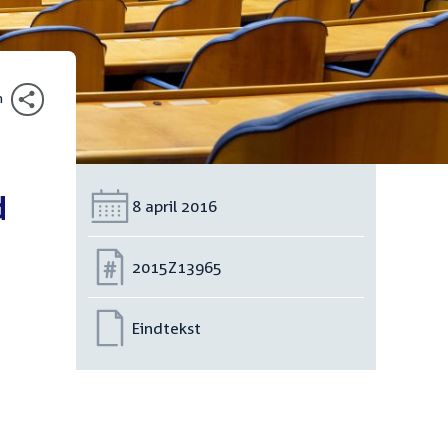
n
d
Datum:
8 april 2016
Nummer:
2015Z13965
Eindtekst