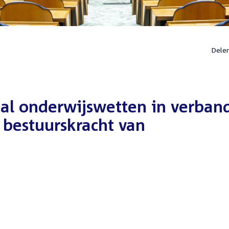
Dele
tal onderwijswetten in verban
 bestuurskracht van