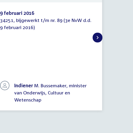
9 februari 2016
9 februa
34251, bijgewerkt t/m nr. 89 (3e NvW d.d.
34251-91
Bijgewerkte
Voorste
9 februari 2016)
na de da
tekst
van
aangebra
wet
(tweed
een aant
lezing)
met vers
onderwij
Indiener
M. Bussemaker, minister
In
van Onderwijs, Cultuur en
va
Wetenschap
W