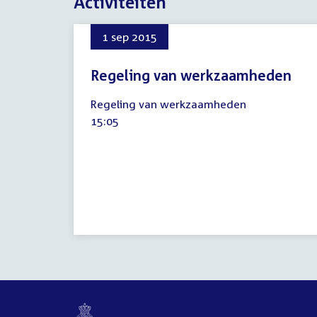
Activiteiten
1 sep 2015
Regeling van werkzaamheden
1
Regeling van werkzaamheden
september
Tijd
15:05
2015
activiteit: