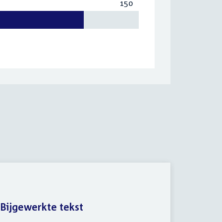
150
Totaal:
150
Bijgewerkte tekst
Voorst