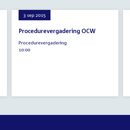
3 sep 2015
Procedurevergadering OCW
3
Procedurevergadering
september
Tijd
10:00
2015
activiteit: