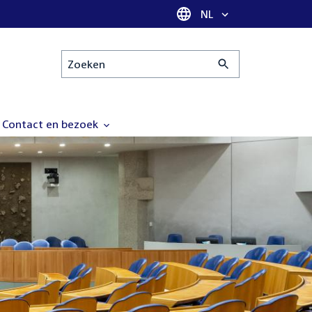
Taal selectie
NL
Zoeken
Contact en bezoek