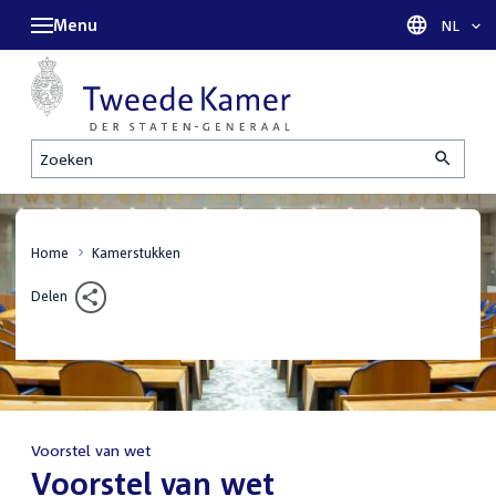
Menu
Taal sel
NL
Zoeken
Home
Kamerstukken
Delen
Voorstel van wet
:
Voorstel van wet