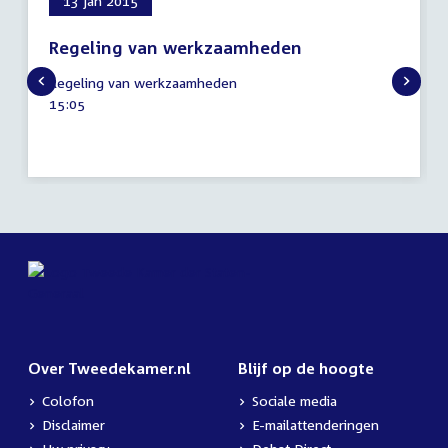
13 jan 2015
Regeling van werkzaamheden
13
Regeling van werkzaamheden
januari
Tijd
15:05
2015
activiteit:
Over Tweedekamer.nl
Blijf op de hoogte
Colofon
Sociale media
Disclaimer
E-mailattenderingen