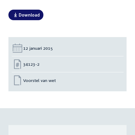
Download
Datum:
12 januari 2015
Nummer:
34123-2
Voorstel van wet