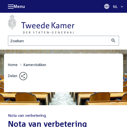
Menu
Taal sel
NL
Zoeken
Home
Kamerstukken
Delen
Nota van verbetering
:
Nota van verbetering