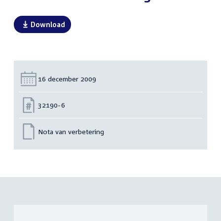
Download
Datum:
16 december 2009
Nummer:
32190-6
Nota van verbetering