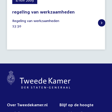
4 nov 2009
regeling van werkzaamheden
4
Regeling van werkzaamheden
november
Tijd
13:30
2009
activiteit:
Over Tweedekamer.nl
Blijf op de hoogte