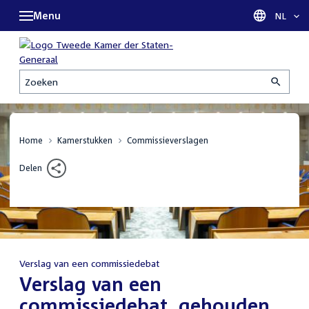
Menu
Taal sel
NL
Zoeken
Home
Kamerstukken
Commissieverslagen
Delen
Verslag van een commissiedebat
:
Verslag van een
commissiedebat, gehouden