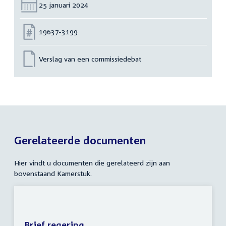
Datum:
25 januari 2024
Nummer:
19637-3199
Verslag van een commissiedebat
Gerelateerde documenten
Hier vindt u documenten die gerelateerd zijn aan
bovenstaand Kamerstuk.
Brief regering