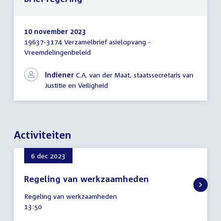
10 november 2023
19637-3174 Verzamelbrief asielopvang -
Brief
Vreemdelingenbeleid
regering
Indiener
C.A. van der Maat, staatssecretaris van
Justitie en Veiligheid
Activiteiten
6 dec 2023
Regeling van werkzaamheden
6
Regeling van werkzaamheden
december
Tijd
13:50
2023
activiteit: