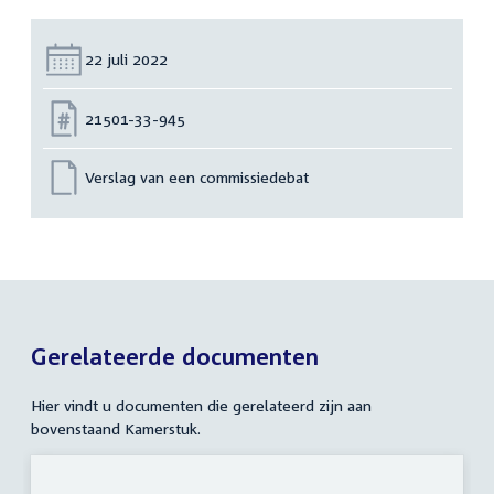
Datum:
22 juli 2022
Nummer:
21501-33-945
Verslag van een commissiedebat
Gerelateerde documenten
Hier vindt u documenten die gerelateerd zijn aan
bovenstaand Kamerstuk.