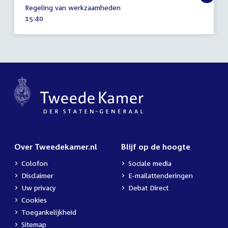
17
Regeling van werkzaamheden
mei
Tijd
15:40
2022
activiteit:
Over Tweedekamer.nl
Blijf op de hoogte
Colofon
Sociale media
Disclaimer
E-mailattenderingen
Uw privacy
Debat Direct
Cookies
Toegankelijkheid
Sitemap