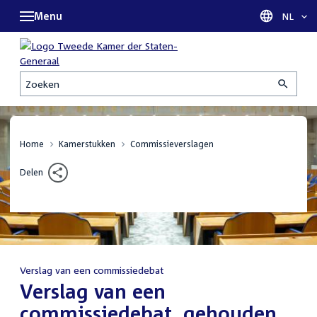
Menu
Taal sel
NL
Zoeken
Home
Kamerstukken
Commissieverslagen
Delen
Verslag van een commissiedebat
:
Verslag van een
commissiedebat, gehouden