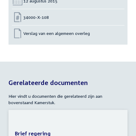
Datum:
12 augustus 2015
Nummer:
34000-X-108
Verslag van een algemeen overleg
Gerelateerde documenten
Hier vindt u documenten die gerelateerd zijn aan
bovenstaand Kamerstuk.
Brief regering