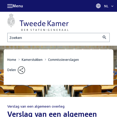
Menu
Taal sel
NL
Zoeken
Home
Kamerstukken
Commissieverslagen
Delen
Verslag van een algemeen overleg
:
Verslag van een algemeen