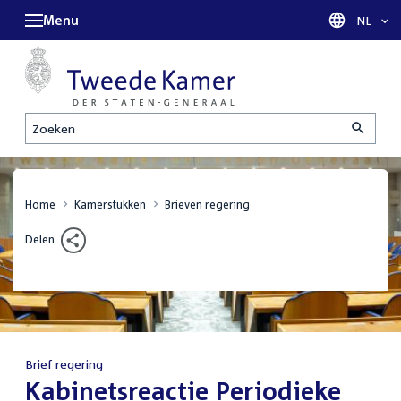
Menu
Taal sel
NL
Zoeken
Home
Kamerstukken
Brieven regering
Delen
Brief regering
:
Kabinetsreactie Periodieke