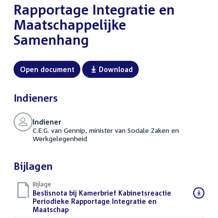
Rapportage Integratie en
Maatschappelijke
Samenhang
Open document
Download
Indieners
Indiener
C.E.G. van Gennip, minister van Sociale Zaken en
Werkgelegenheid
Bijlagen
Bijlage
Download
Beslisnota bij Kamerbrief Kabinetsreactie
bestand:
Periodieke Rapportage Integratie en
Maatschap
(PDF)