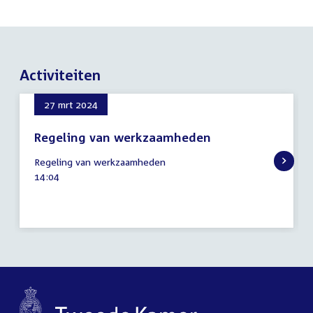
Activiteiten
27 mrt 2024
Regeling van werkzaamheden
27
Regeling van werkzaamheden
maart
Tijd
14:04
2024
activiteit: