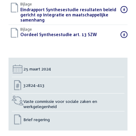
Bijlage
Download
Eindrapport Synthesestudie resultaten beleid
bestand:
gericht op integratie en maatschappelijke
samenhang
(PDF)
Bijlage
Download
Oordeel Synthesestudie art. 13 SZW
(PDF)
bestand:
Datum:
25 maart 2024
Nummer:
32824-413
Vaste commissie voor sociale zaken en
werkgelegenheid
Brief regering