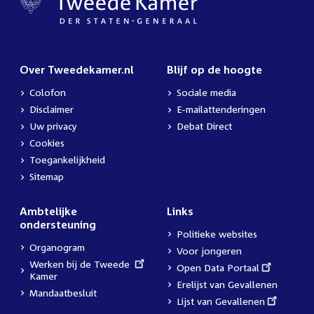
Over Tweedekamer.nl
Blijf op de hoogte
Colofon
Sociale media
Disclaimer
E-mailattenderingen
Uw privacy
Debat Direct
Cookies
Toegankelijkheid
Sitemap
Ambtelijke
Links
ondersteuning
Politieke websites
Organogram
Voor jongeren
External
Werken bij de Tweede
External
Open Data Portaal
link:
Kamer
link:
Erelijst van Gevallenen
Mandaatbesluit
External
Lijst van Gevallenen
link: