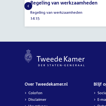
Regeling van werkzaamheden
31
Regeling van werkzaamheden
januari
Tijd
14:15
2024
activiteit:
Over Tweedekamer.nl
Blijf 
Colofon
Soci
Disclaimer
E-ma