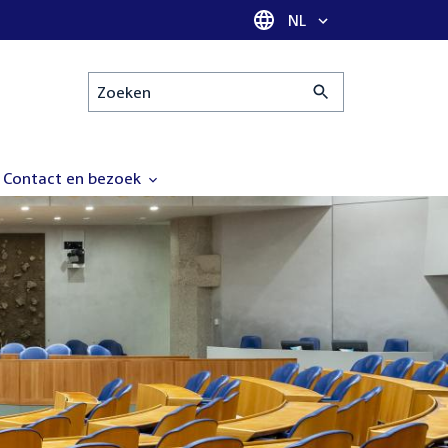
Taal selectie
NL
Zoeken
Contact en bezoek