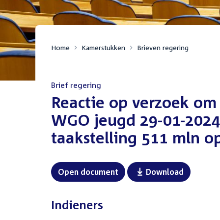
Home
Kamerstukken
Brieven regering
Brief regering
:
Reactie op verzoek om
WGO jeugd 29-01-2024 
taakstelling 511 mln o
Open document
Download
Indieners