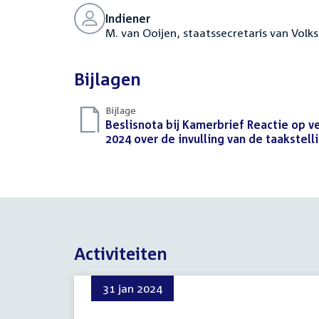
Indiener
M. van Ooijen, staatssecretaris van Volk
Bijlagen
Bijlage
Download
Beslisnota bij Kamerbrief Reactie op 
bestand:
2024 over de invulling van de taakstell
Activiteiten
31 jan 2024