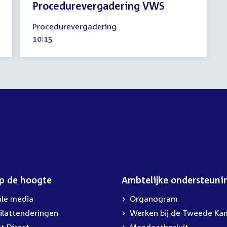
Procedurevergadering VWS
14
Procedurevergadering
februari
Tijd
10:15
2024
activiteit:
op de hoogte
Ambtelijke ondersteuni
ale media
Organogram
ilattenderingen
Werken bij de Tweede Ka