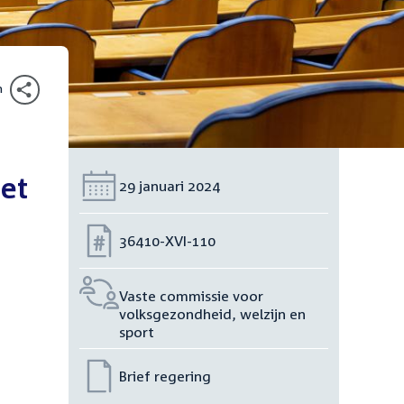
n
et
Datum:
29 januari 2024
Nummer:
36410-XVI-110
Vaste commissie voor
volksgezondheid, welzijn en
sport
Brief regering