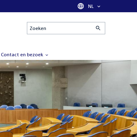
Taal selectie
NL
Zoeken
Contact en bezoek