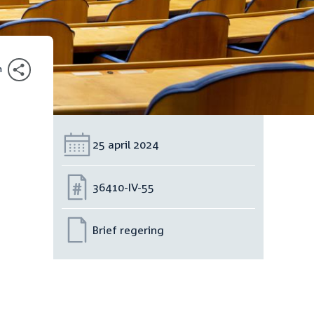
n
Datum:
25 april 2024
Nummer:
36410-IV-55
Brief regering