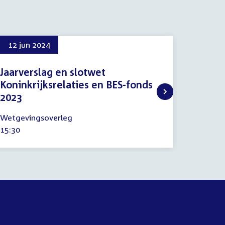
12 jun 2024
13 jun
Jaarverslag en slotwet
Regel
Koninkrijksrelaties en BES-fonds
13
Regelin
2023
juni
Tijd
13:30
2024
12
activitei
Wetgevingsoverleg
juni
Tijd
15:30
2024
activiteit: