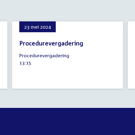
23 mei 2024
Procedurevergadering
23
Procedurevergadering
mei
Tijd
13:15
2024
activiteit: