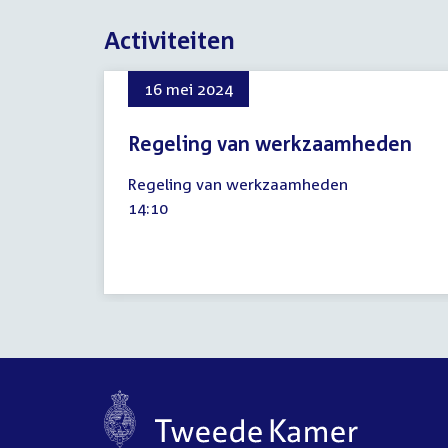
Activiteiten
16 mei 2024
Regeling van werkzaamheden
16
Regeling van werkzaamheden
mei
Tijd
14:10
2024
activiteit: