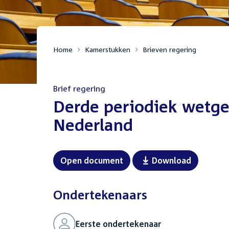
Home
Kamerstukken
Brieven regering
Brief regering
:
Derde periodiek wetgev
Nederland
Open document
Download
Ondertekenaars
Eerste ondertekenaar