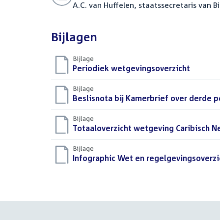
A.C. van Huffelen, staatssecretaris van B
Bijlagen
Bijlage
Download
Periodiek wetgevingsoverzicht
(PDF)
bestand:
Bijlage
Download
Beslisnota bij Kamerbrief over derde 
bestand:
Bijlage
Download
Totaaloverzicht wetgeving Caribisch N
bestand:
Bijlage
Download
Infographic Wet en regelgevingsoverzi
bestand: