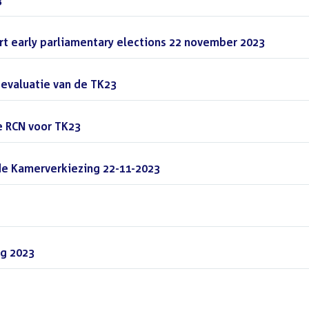
3
(PDF)
t early parliamentary elections 22 november 2023
(PDF)
 evaluatie van de TK23
(PDF)
 RCN voor TK23
(PDF)
de Kamerverkiezing 22-11-2023
(PDF)
g 2023
(PDF)
PDF)