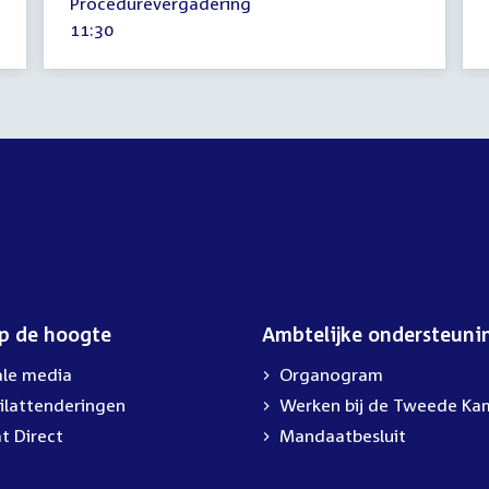
Procedurevergadering
april
Tijd
11:30
2024
activiteit:
op de hoogte
Ambtelijke ondersteuni
ale media
Organogram
ilattenderingen
External
Werken bij de Tweede Ka
link:
t Direct
Mandaatbesluit