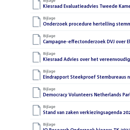
Bijlage
Download
Kiesraad Evaluatieadvies Tweede Kame
bestand:
Bijlage
Download
Onderzoek procedure hertelling stem
bestand:
Bijlage
Download
Campagne-effectonderzoek DVJ over E
bestand:
Bijlage
Download
Kiesraad Advies over het vereenvoudi
bestand:
Bijlage
Download
Eindrapport Steekproef Stembureaus 
bestand:
Bijlage
Download
Democracy Volunteers Netherlands Parl
bestand:
Bijlage
Download
Stand van zaken verkiezingsagenda 20
bestand:
Bijlage