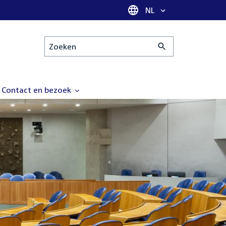
Taal selectie
NL
Zoeken
Contact en bezoek