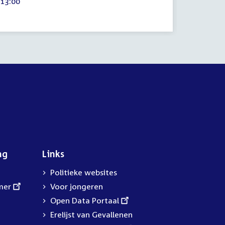
Tijd
13:00
Tijd
14:00
2024
2024
activiteit:
activitei
ng
Links
Politieke websites
mer
Voor jongeren
External
Open Data Portaal
link:
Erelijst van Gevallenen