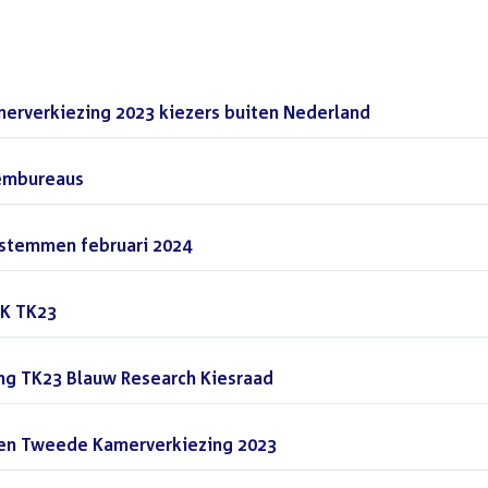
erverkiezing 2023 kiezers buiten Nederland
(PDF)
embureaus
(PDF)
 stemmen februari 2024
(PDF)
ZK TK23
(PDF)
ng TK23 Blauw Research Kiesraad
(PDF)
gen Tweede Kamerverkiezing 2023
(PDF)