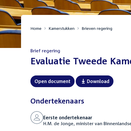
Home
Kamerstukken
Brieven regering
Brief regering
:
Evaluatie Tweede Kame
Open document
Download
Ondertekenaars
Eerste ondertekenaar
H.M. de Jonge, minister van Binnenlandse