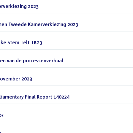
rverkiezing 2023
(PDF)
men Tweede Kamerverkiezing 2023
(PDF)
lke Stem Telt TK23
(PDF)
gen van de processenverbaal
(PDF)
november 2023
(PDF)
iamentary Final Report 140224
(PDF)
23
(PDF)