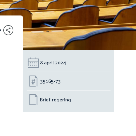
n
Datum:
8 april 2024
Nummer:
35165-73
Brief regering