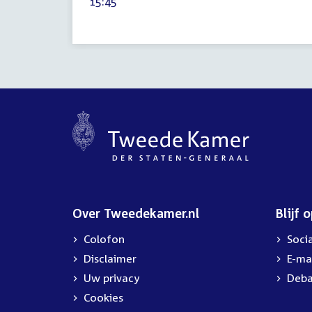
Tijd
15:45
2024
activiteit:
Over Tweedekamer.nl
Blijf 
Colofon
Soci
Disclaimer
E-ma
Uw privacy
Deba
Cookies