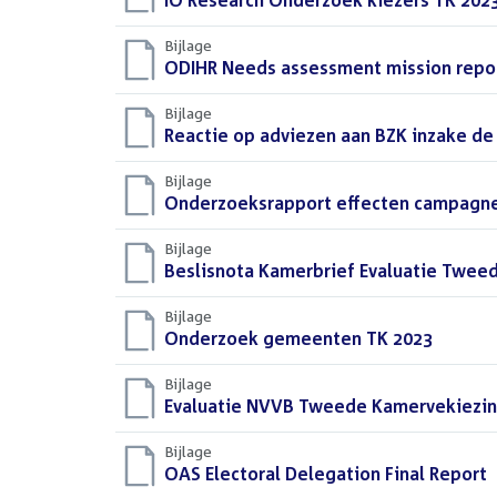
Download
IO Research Onderzoek kiezers TK 202
bestand:
Bijlage
Download
ODIHR Needs assessment mission repor
bestand:
Bijlage
Download
Reactie op adviezen aan BZK inzake de
bestand:
Bijlage
Download
Onderzoeksrapport effecten campagne
bestand:
Bijlage
Download
Beslisnota Kamerbrief Evaluatie Twee
bestand:
Bijlage
Download
Onderzoek gemeenten TK 2023
(PDF)
bestand:
Bijlage
Download
Evaluatie NVVB Tweede Kamervekiezin
bestand:
Bijlage
Download
OAS Electoral Delegation Final Report
(
bestand: