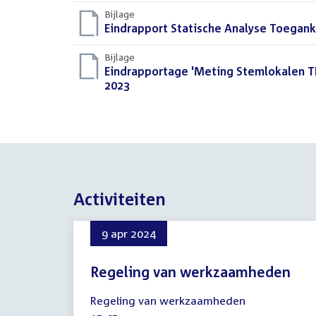
Bijlage
Download
Eindrapport Statische Analyse Toegan
bestand:
Bijlage
Download
Eindrapportage 'Meting Stemlokalen T
bestand:
2023
(PDF)
Activiteiten
9 apr 2024
Regeling van werkzaamheden
9
Regeling van werkzaamheden
april