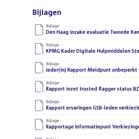
Bijlagen
Bijlage
Download
Den Haag inzake evaluatie Tweede Kam
bestand:
Bijlage
Download
KPMG Kader Digitale Hulpmiddelen St
bestand:
Bijlage
Download
Ieder(in) Rapport Meldpunt onbeperkt
bestand:
Bijlage
Download
Rapport inzet trusted flagger status B
bestand:
Bijlage
Download
Rapport ervaringen GSB-leden verkiezi
bestand:
Bijlage
Download
Rapportage Informatiepunt Verkiezin
bestand: