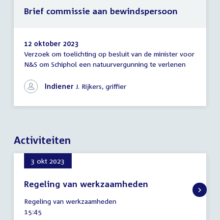
Brief commissie aan bewindspersoon
12 oktober 2023
Verzoek om toelichting op besluit van de minister voor
Brief
N&S om Schiphol een natuurvergunning te verlenen
commissie
aan
bewindspersoon
Indiener
J. Rijkers, griffier
Activiteiten
3 okt 2023
Regeling van werkzaamheden
3
Regeling van werkzaamheden
oktober
Tijd
15:45
2023