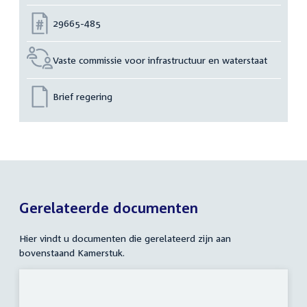
Nummer:
29665-485
Vaste commissie voor infrastructuur en waterstaat
Brief regering
Gerelateerde documenten
Hier vindt u documenten die gerelateerd zijn aan
bovenstaand Kamerstuk.