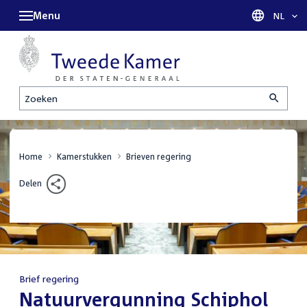
Menu
Taal sel
NL
Zoeken
Home
Kamerstukken
Brieven regering
Delen
Brief regering
:
Natuurvergunning Schiphol