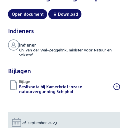
Open document
Download
Indieners
Indiener
Ch. van der Wal-Zeggelink, minister voor Natuur en
Stikstof
Bijlagen
Bijlage
Download
Beslisnota bij Kamerbrief inzake
bestand:
natuurvergunning Schiphol
(PDF)
Datum:
26 september 2023