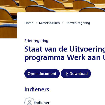
Home
Kamerstukken
Brieven regering
Brief regering
:
Staat van de Uitvoeri
programma Werk aan U
Open document
Download
Indieners
Indiener