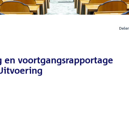
Dele
ng en voortgangsrapportage
itvoering