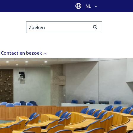
Taal selectie
NL
Zoeken
Contact en bezoek