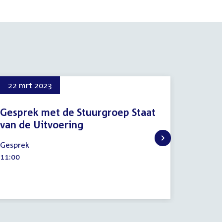
22 mrt 2023
6 sep 
Gesprek met de Stuurgroep Staat
Extra 
van de Uitvoering
commis
(grosli
22
Gesprek
verkla
maart
Tijd
11:00
2023
6
activiteit:
Procedu
septemb
Tijd
18:30
2023
activitei