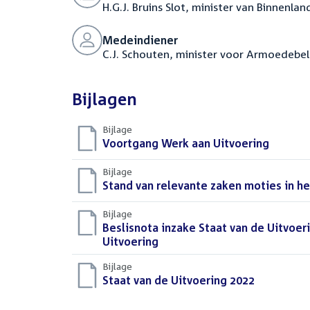
H.G.J. Bruins Slot, minister van Binnenlan
Medeindiener
C.J. Schouten, minister voor Armoedebel
Bijlagen
Bijlage
Download
Voortgang Werk aan Uitvoering
(PDF)
bestand:
Bijlage
Download
Stand van relevante zaken moties in h
bestand:
Bijlage
Download
Beslisnota inzake Staat van de Uitvo
bestand:
Uitvoering
(PDF)
Bijlage
Download
Staat van de Uitvoering 2022
(PDF)
bestand: