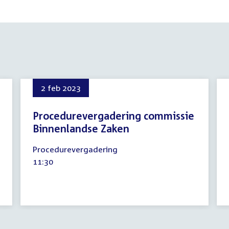
2 feb 2023
Procedurevergadering commissie
Binnenlandse Zaken
2
Procedurevergadering
februari
Tijd
11:30
2023
activiteit: