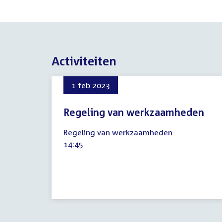
Activiteiten
1 feb 2023
Regeling van werkzaamheden
1
Regeling van werkzaamheden
februari
Tijd
14:45
2023
activiteit: