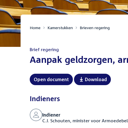
Home
Kamerstukken
Brieven regering
Brief regering
:
Aanpak geldzorgen, a
Open document
Download
Indieners
Indiener
C.J. Schouten, minister voor Armoedebel