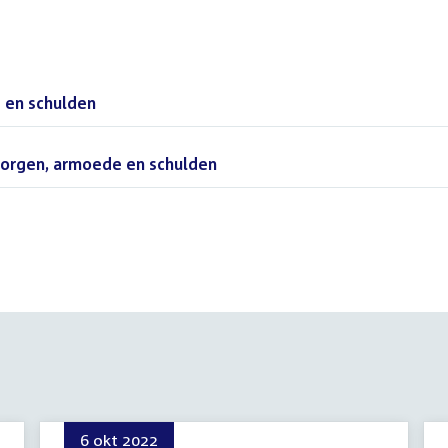
 en schulden
(PDF)
zorgen, armoede en schulden
(PDF)
(PDF)
6 okt 2022