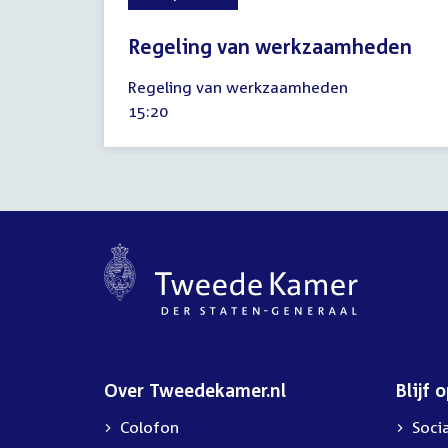
Regeling van werkzaamheden
6
Regeling van werkzaamheden
september
Tijd
15:20
2022
activiteit:
Over Tweedekamer.nl
Blijf 
Colofon
Soci