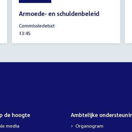
Armoede- en schuldenbeleid
6
Commissiedebat
oktober
Tijd
13:45
2022
activiteit:
op de hoogte
Ambtelijke ondersteuni
ale media
Organogram