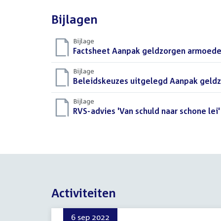
Bijlagen
Bijlage
Download
Factsheet Aanpak geldzorgen armoede
bestand:
Bijlage
Download
Beleidskeuzes uitgelegd Aanpak geld
bestand:
Bijlage
Download
RVS-advies 'Van schuld naar schone lei'
bestand:
Activiteiten
6 sep 2022