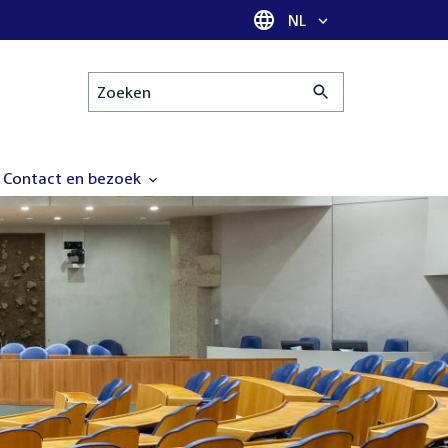
Taal selectie
NL
Zoeken
Contact en bezoek