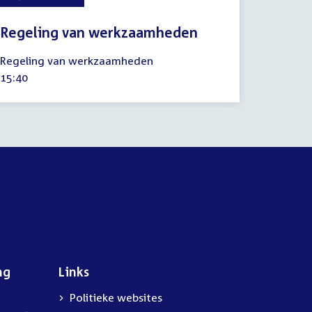
Regeling van werkzaamheden
13
Regeling van werkzaamheden
december
Tijd
15:40
2022
activiteit:
ng
Links
Politieke websites