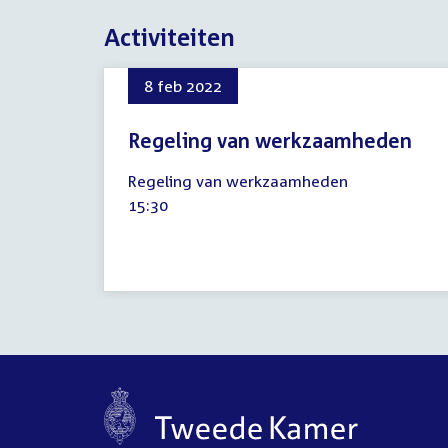
Activiteiten
8 feb 2022
Regeling van werkzaamheden
8
Regeling van werkzaamheden
februari
Tijd
15:30
2022
activiteit: