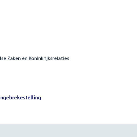
dse Zaken en Koninkrijksrelaties
ingebrekestelling
(PDF)