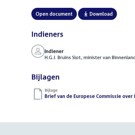
Open document
Download
Indieners
Indiener
H.G.J. Bruins Slot, minister van Binnenlan
Bijlagen
Bijlage
Download
Brief van de Europese Commissie over 
bestand: