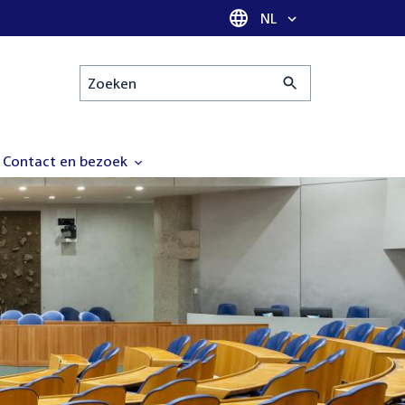
Taal selectie
NL
Zoeken
Contact en bezoek