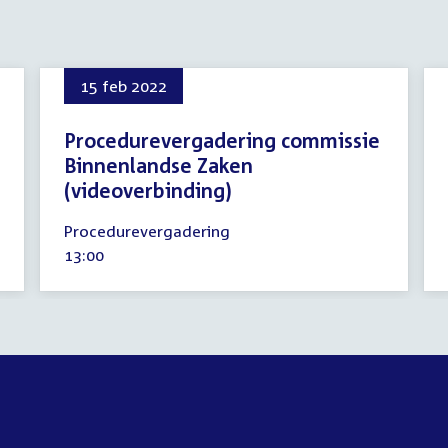
15 feb 2022
Procedurevergadering commissie
Binnenlandse Zaken
(videoverbinding)
15
Procedurevergadering
februari
Tijd
13:00
2022
activiteit: