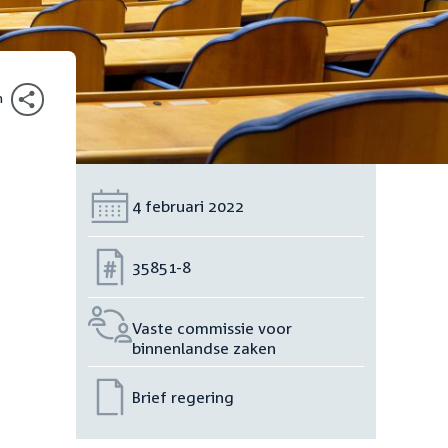
n
Datum:
4 februari 2022
Nummer:
35851-8
Vaste commissie voor
binnenlandse zaken
Brief regering