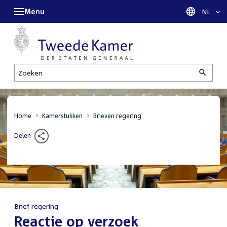
Menu
Taal sel
NL
Zoeken
Home
Kamerstukken
Brieven regering
Delen
Brief regering
:
Reactie op verzoek