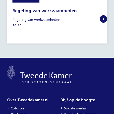
Regeling van werkzaamheden
22
Regeling van werkzaamheden
december
Tijd
14:14
2022
activiteit:
Over Tweedekamer.nl
Blijf op de hoogte
Colofon
Sociale media