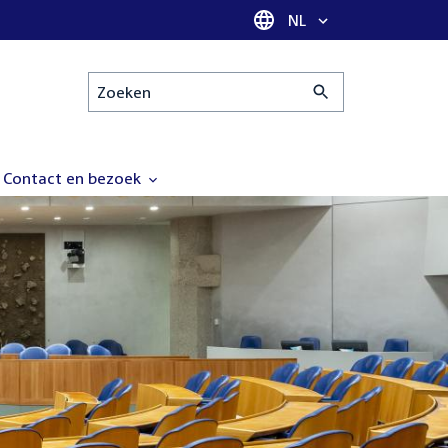
Taal selectie
NL
Zoeken
Contact en bezoek