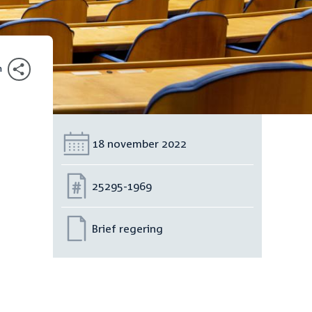
n
Datum:
18 november 2022
Nummer:
25295-1969
Brief regering