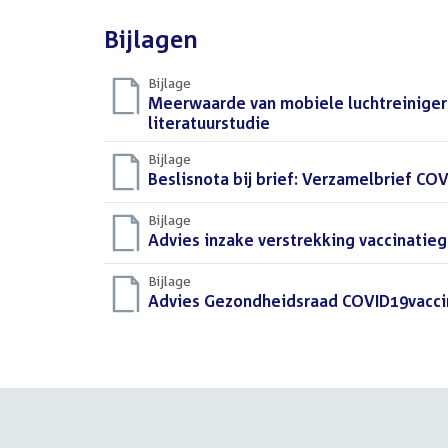
Bijlagen
Bijlage
Download
Meerwaarde van mobiele luchtreiniger
bestand:
literatuurstudie
(PDF)
Bijlage
Download
Beslisnota bij brief: Verzamelbrief CO
bestand:
Bijlage
Download
Advies inzake verstrekking vaccinatie
bestand:
Bijlage
Download
Advies Gezondheidsraad COVID19vaccina
bestand: