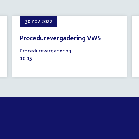
30 nov 2022
Procedurevergadering VWS
30
Procedurevergadering
november
Tijd
10:15
2022
activiteit: