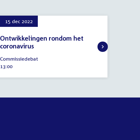
15 dec 2022
16 feb
Ontwikkelingen rondom het
Regel
coronavirus
16
Regelin
februari
15
Tijd
13:20
Commissiedebat
2023
december
activitei
Tijd
13:00
2022
activiteit: