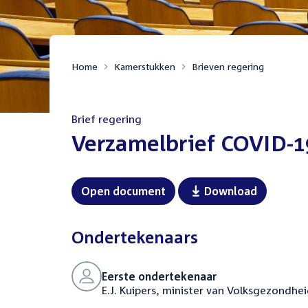
Home
Kamerstukken
Brieven regering
Brief regering
:
Verzamelbrief COVID-1
Open document
Download
Ondertekenaars
Eerste ondertekenaar
E.J. Kuipers, minister van Volksgezondhei