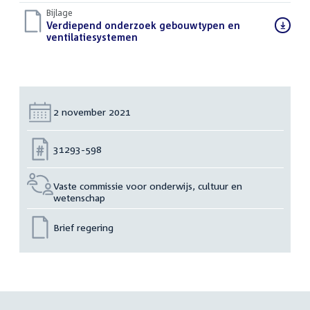
bestand:
Bijlage
Download
Verdiepend onderzoek gebouwtypen en
bestand:
ventilatiesystemen
(PDF)
Datum:
2 november 2021
Nummer:
31293-598
Vaste commissie voor onderwijs, cultuur en
wetenschap
Brief regering