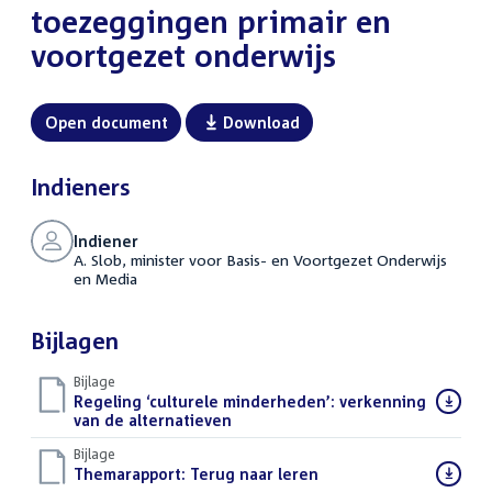
toezeggingen primair en
voortgezet onderwijs
Open document
Download
Indieners
Indiener
A. Slob, minister voor Basis- en Voortgezet Onderwijs
en Media
Bijlagen
Bijlage
Download
Regeling ‘culturele minderheden’: verkenning
bestand:
van de alternatieven
(PDF)
Bijlage
Download
Themarapport: Terug naar leren
(PDF)