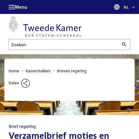
Menu
Taal sel
NL
Zoeken
Home
Kamerstukken
Brieven regering
Delen
Brief regering
:
Verzamelbrief moties en