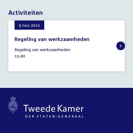
Activiteiten
9 nov 2021
Regeling van werkzaamheden
9
Regeling van werkzaamheden
november
Tijd
15:40
2021
activiteit: