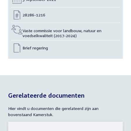
Nummer:
28286-1216
Vaste commissie voor landbouw, natuur en
voedselkwaliteit (2017-2024)
Brief regering
Gerelateerde documenten
Hier vindt u documenten die gerelateerd zijn aan
bovenstaand Kamerstuk.