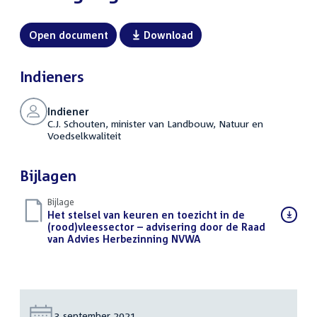
Open document
Download
Indieners
Indiener
C.J. Schouten, minister van Landbouw, Natuur en
Voedselkwaliteit
Bijlagen
Bijlage
Download
Het stelsel van keuren en toezicht in de
bestand:
(rood)vleessector – advisering door de Raad
van Advies Herbezinning NVWA
(PDF)
Datum:
3 september 2021