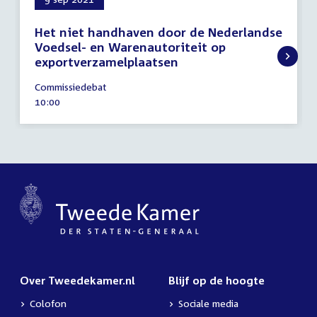
Het niet handhaven door de Nederlandse
Voedsel- en Warenautoriteit op
exportverzamelplaatsen
9
Commissiedebat
september
Tijd
10:00
2021
activiteit:
Over Tweedekamer.nl
Blijf op de hoogte
Colofon
Sociale media