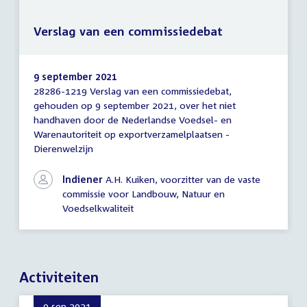
Verslag van een commissiedebat
9 september 2021
28286-1219 Verslag van een commissiedebat,
Verslag
gehouden op 9 september 2021, over het niet
van
handhaven door de Nederlandse Voedsel- en
een
commissiedebat
Warenautoriteit op exportverzamelplaatsen -
Dierenwelzijn
Indiener
A.H. Kuiken, voorzitter van de vaste
commissie voor Landbouw, Natuur en
Voedselkwaliteit
Activiteiten
9 sep 2021