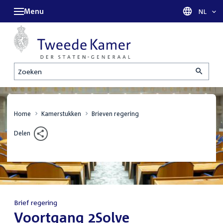
Menu
Taal sel
NL
Zoeken
Home
Kamerstukken
Brieven regering
Delen
Brief regering
:
Voortgang 2Solve